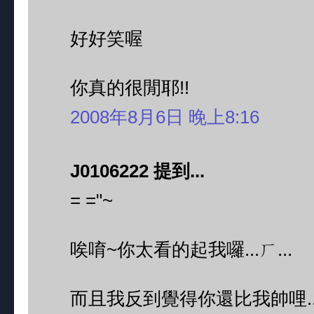
好好笑喔
你真的很閒耶!!
2008年8月6日 晚上8:16
J0106222 提到...
= ="~
唉唷~你太看的起我囉...ㄏ...
而且我反到覺得你還比我帥哩..