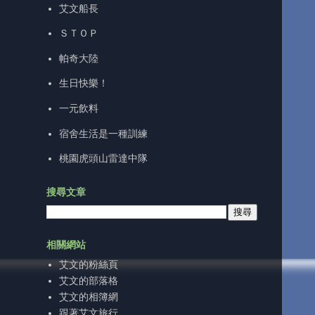
艾文船長
ＳＴＯＰ
帕奇大陸
生日快樂！
一元飲料
宿舍生活是一種訓練
桃園虎頭山雷達中隊
搜尋文章
相關網站
艾文的粉絲頁
艾文的部落格
艾文的相簿網
跟著艾文旅行