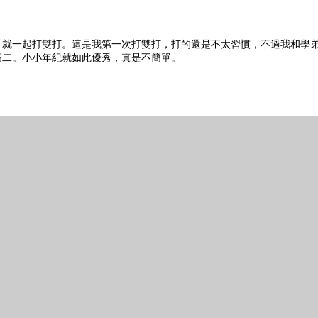
，就一起打雙打。這是我第一次打雙打，打的還是不太習慣，不過我和學
高二。小小年紀就如此優秀，真是不簡單。