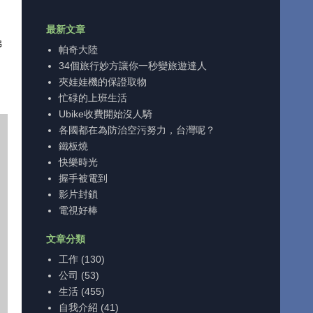
最新文章
弟
帕奇大陸
34個旅行妙方讓你一秒變旅遊達人
夾娃娃機的保證取物
忙碌的上班生活
Ubike收費開始沒人騎
各國都在為防治空污努力，台灣呢？
鐵板燒
快樂時光
握手被電到
影片封鎖
電視好棒
文章分類
工作
(130)
公司
(53)
生活
(455)
自我介紹
(41)