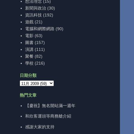
想法理念
(15)
新聞與政治
(30)
資訊科技
(192)
遊戲
(21)
電腦和網際網路
(90)
電影
(63)
圖書
(157)
演講
(111)
聚餐
(82)
學校
(216)
日期分類
熱門文章
【慶祝】無名開站滿一週年
和欣客運頭等商務艙介紹
感謝大家的支持