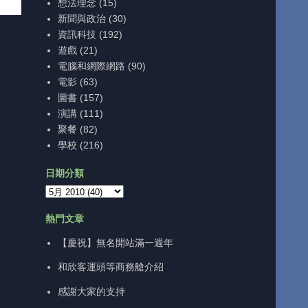
想法理念
(15)
新聞與政治
(30)
資訊科技
(192)
遊戲
(21)
電腦和網際網路
(90)
電影
(63)
圖書
(157)
演講
(111)
聚餐
(82)
學校
(216)
日期分類
熱門文章
【慶祝】無名開站滿一週年
和欣客運頭等商務艙介紹
感謝大家的支持