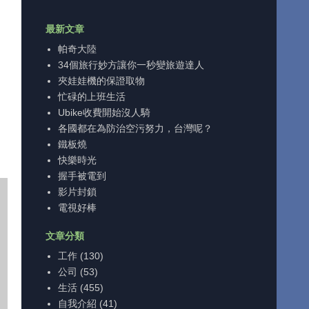
最新文章
帕奇大陸
34個旅行妙方讓你一秒變旅遊達人
夾娃娃機的保證取物
忙碌的上班生活
Ubike收費開始沒人騎
各國都在為防治空污努力，台灣呢？
鐵板燒
快樂時光
握手被電到
影片封鎖
電視好棒
文章分類
工作
(130)
公司
(53)
生活
(455)
自我介紹
(41)