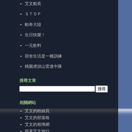
艾文船長
ＳＴＯＰ
帕奇大陸
生日快樂！
一元飲料
宿舍生活是一種訓練
桃園虎頭山雷達中隊
搜尋文章
相關網站
艾文的粉絲頁
艾文的部落格
艾文的相簿網
跟著艾文旅行