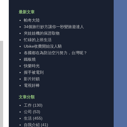
最新文章
帕奇大陸
34個旅行妙方讓你一秒變旅遊達人
夾娃娃機的保證取物
忙碌的上班生活
Ubike收費開始沒人騎
各國都在為防治空污努力，台灣呢？
鐵板燒
快樂時光
握手被電到
影片封鎖
電視好棒
文章分類
工作
(130)
公司
(53)
生活
(455)
自我介紹
(41)