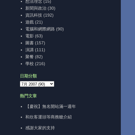
想法理念
(15)
新聞與政治
(30)
資訊科技
(192)
遊戲
(21)
電腦和網際網路
(90)
電影
(63)
圖書
(157)
演講
(111)
聚餐
(82)
學校
(216)
日期分類
熱門文章
【慶祝】無名開站滿一週年
和欣客運頭等商務艙介紹
感謝大家的支持