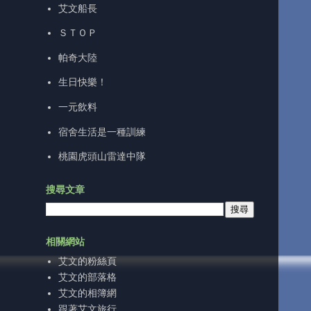
艾文船長
ＳＴＯＰ
帕奇大陸
生日快樂！
一元飲料
宿舍生活是一種訓練
桃園虎頭山雷達中隊
搜尋文章
相關網站
艾文的粉絲頁
艾文的部落格
艾文的相簿網
跟著艾文旅行