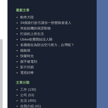
最新文章
帕奇大陸
34個旅行妙方讓你一秒變旅遊達人
夾娃娃機的保證取物
忙碌的上班生活
Ubike收費開始沒人騎
各國都在為防治空污努力，台灣呢？
鐵板燒
快樂時光
握手被電到
影片封鎖
電視好棒
文章分類
工作
(130)
公司
(53)
生活
(455)
自我介紹
(41)