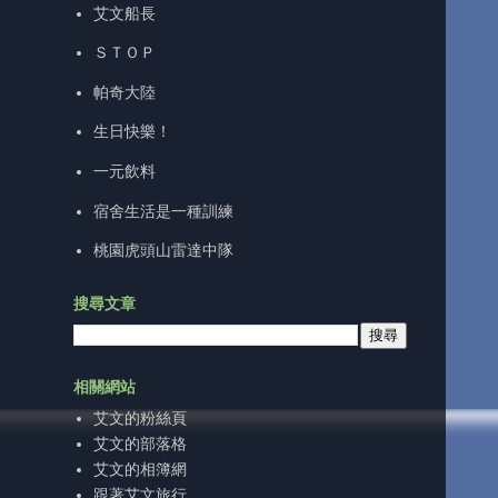
艾文船長
ＳＴＯＰ
帕奇大陸
生日快樂！
一元飲料
宿舍生活是一種訓練
桃園虎頭山雷達中隊
搜尋文章
相關網站
艾文的粉絲頁
艾文的部落格
艾文的相簿網
跟著艾文旅行