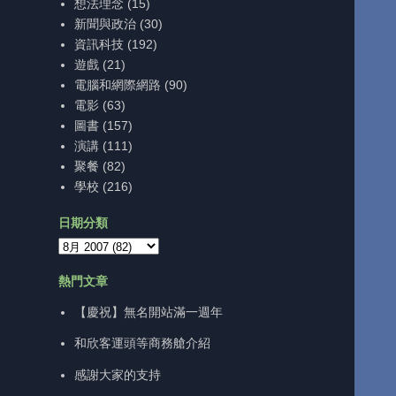
想法理念
(15)
新聞與政治
(30)
資訊科技
(192)
遊戲
(21)
電腦和網際網路
(90)
電影
(63)
圖書
(157)
演講
(111)
聚餐
(82)
學校
(216)
日期分類
熱門文章
【慶祝】無名開站滿一週年
和欣客運頭等商務艙介紹
感謝大家的支持