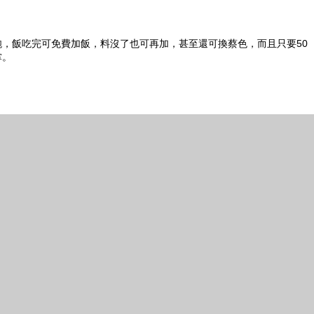
，飯吃完可免費加飯，料沒了也可再加，甚至還可換蔡色，而且只要50
掌。