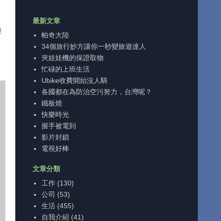
最新文章
整
帕奇大陸
34個旅行妙方讓你一秒變旅遊達人
夾娃娃機的保證取物
忙碌的上班生活
Ubike收費開始沒人騎
各國都在為防治空污努力，台灣呢？
鐵板燒
快樂時光
握手被電到
影片封鎖
電視好棒
文章分類
工作
(130)
公司
(53)
生活
(455)
自我介紹
(41)