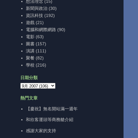
想法理念
(15)
新聞與政治
(30)
資訊科技
(192)
遊戲
(21)
電腦和網際網路
(90)
電影
(63)
圖書
(157)
演講
(111)
聚餐
(82)
學校
(216)
日期分類
熱門文章
【慶祝】無名開站滿一週年
和欣客運頭等商務艙介紹
感謝大家的支持