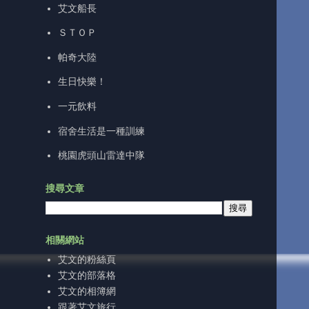
艾文船長
ＳＴＯＰ
帕奇大陸
生日快樂！
一元飲料
宿舍生活是一種訓練
桃園虎頭山雷達中隊
搜尋文章
相關網站
艾文的粉絲頁
艾文的部落格
艾文的相簿網
跟著艾文旅行