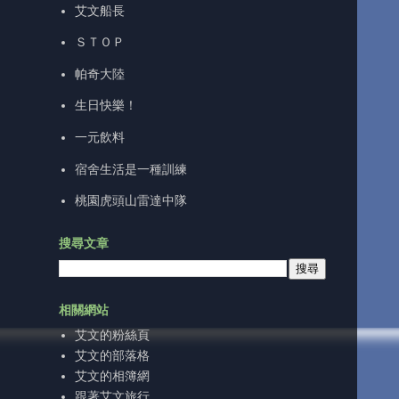
艾文船長
ＳＴＯＰ
帕奇大陸
生日快樂！
一元飲料
宿舍生活是一種訓練
桃園虎頭山雷達中隊
搜尋文章
相關網站
艾文的粉絲頁
艾文的部落格
艾文的相簿網
跟著艾文旅行