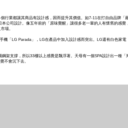
個行業都讓其商品有設計感，因而提升其價值。如7-11在打自由品牌「
託日本公司設計。像五年前的「原味覺醒」讓很多老一輩的人有懷舊的感覺
人市場。
手機「LG Parada」，LG在產品中加入設計感而突出。LG還有白色家電
圓鋼架支撐，所以33樓以上感覺是飄浮著。天母有一個SPA設計出一種「
感覺不會沉下去。