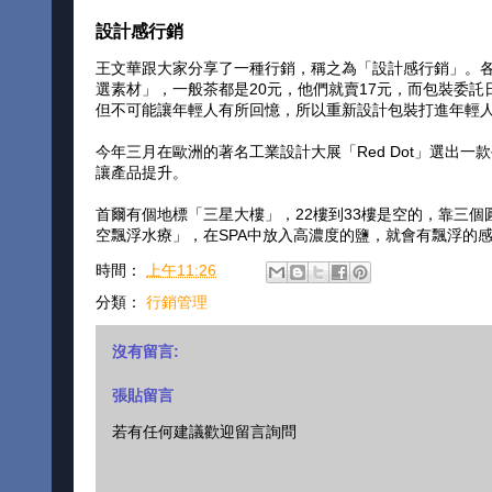
設計感行銷
王文華跟大家分享了一種行銷，稱之為「設計感行銷」。各
選素材」，一般茶都是20元，他們就賣17元，而包裝委
但不可能讓年輕人有所回憶，所以重新設計包裝打進年輕
今年三月在歐洲的著名工業設計大展「Red Dot」選出一款
讓產品提升。
首爾有個地標「三星大樓」，22樓到33樓是空的，靠三個
空飄浮水療」，在SPA中放入高濃度的鹽，就會有飄浮的
時間：
上午11:26
分類：
行銷管理
沒有留言:
張貼留言
若有任何建議歡迎留言詢問