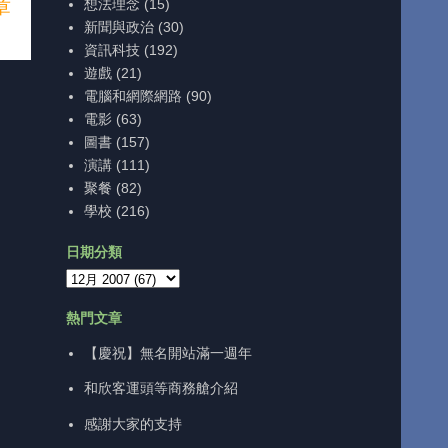
章
想法理念
(15)
新聞與政治
(30)
資訊科技
(192)
遊戲
(21)
電腦和網際網路
(90)
電影
(63)
圖書
(157)
演講
(111)
聚餐
(82)
學校
(216)
日期分類
熱門文章
【慶祝】無名開站滿一週年
和欣客運頭等商務艙介紹
感謝大家的支持