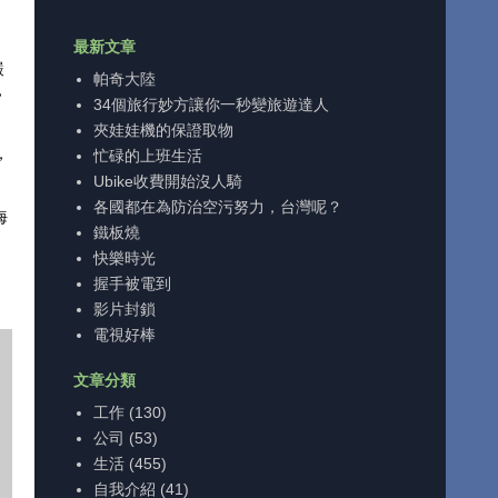
最新文章
嚴
帕奇大陸
，
34個旅行妙方讓你一秒變旅遊達人
夾娃娃機的保證取物
，
忙碌的上班生活
Ubike收費開始沒人騎
各國都在為防治空污努力，台灣呢？
海
鐵板燒
快樂時光
握手被電到
影片封鎖
電視好棒
文章分類
工作
(130)
公司
(53)
生活
(455)
自我介紹
(41)