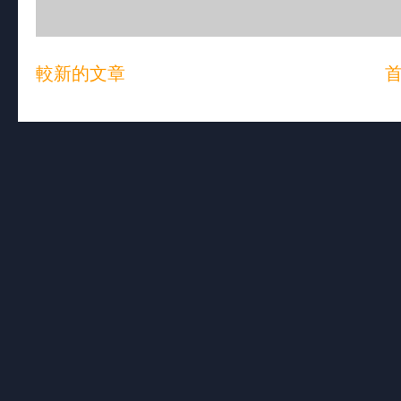
較新的文章