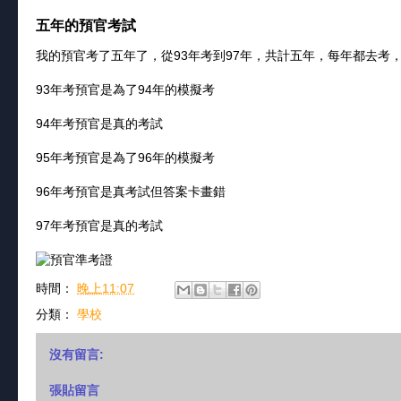
五年的預官考試
我的預官考了五年了，從93年考到97年，共計五年，每年都去考
93年考預官是為了94年的模擬考
94年考預官是真的考試
95年考預官是為了96年的模擬考
96年考預官是真考試但答案卡畫錯
97年考預官是真的考試
時間：
晚上11:07
分類：
學校
沒有留言:
張貼留言