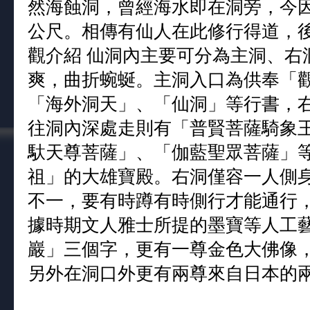
然海蝕洞，曾經海水即在洞旁，今
公尺。相傳有仙人在此修行得道，後
觀介紹 仙洞內主要可分為主洞、右
爽，曲折蜿蜒。主洞入口為供奉「
「海外洞天」、「仙洞」等行書，
往洞內深處走則有「普賢菩薩騎象
馱天尊菩薩」、「伽藍聖眾菩薩」
祖」的大雄寶殿。右洞僅容一人側
不一，要有時蹲有時側行才能通行，
據時期文人雅士所提的墨寶等人工
巖」三個字，更有一尊金色大佛像
另外在洞口外更有兩尊來自日本的