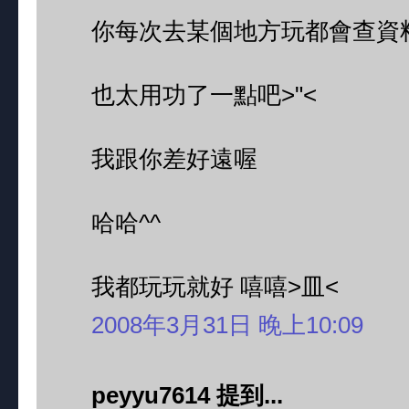
你每次去某個地方玩都會查資
也太用功了一點吧>"<
我跟你差好遠喔
哈哈^^
我都玩玩就好 嘻嘻>皿<
2008年3月31日 晚上10:09
peyyu7614 提到...