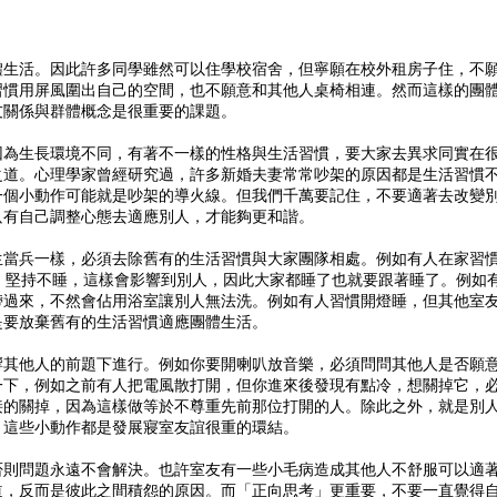
體生活。因此許多同學雖然可以住學校宿舍，但寧願在校外租房子住，不
習慣用屏風圍出自己的空間，也不願意和其他人桌椅相連。然而這樣的團
友關係與群體概念是很重要的課題。
因為生長環境不同，有著不一樣的性格與生活習慣，要大家去異求同實在
之道。心理學家曾經研究過，許多新婚夫妻常常吵架的原因都是生活習慣
一個小動作可能就是吵架的導火線。但我們千萬要記住，不要適著去改變
只有自己調整心態去適應別人，才能夠更和諧。
生當兵一樣，必須去除舊有的生活習慣與大家團隊相處。例如有人在家習
」堅持不睡，這樣會影響到別人，因此大家都睡了也就要跟著睡了。例如
帶過來，不然會佔用浴室讓別人無法洗。例如有人習慣開燈睡，但其他室
是要放棄舊有的生活習慣適應團體生活。
響其他人的前題下進行。例如你要開喇叭放音樂，必須問問其他人是否願
一下，例如之前有人把電風散打開，但你進來後發現有點冷，想關掉它，
接的關掉，因為這樣做等於不尊重先前那位打開的人。除此之外，就是別
。這些小動作都是發展寢室友誼很重的環結。
否則問題永遠不會解決。也許室友有一些小毛病造成其他人不舒服可以適
道，反而是彼此之間積怨的原因。而「正向思考」更重要，不要一直覺得