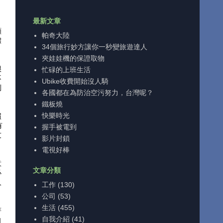
最新文章
願
帕奇大陸
體
34個旅行妙方讓你一秒變旅遊達人
夾娃娃機的保證取物
很
忙碌的上班生活
不
Ubike收費開始沒人騎
別
各國都在為防治空污努力，台灣呢？
鐵板燒
快樂時光
慣
有
握手被電到
友
影片封鎖
電視好棒
意
文章分類
必
人
工作
(130)
公司
(53)
生活
(455)
著
自我介紹
(41)
自