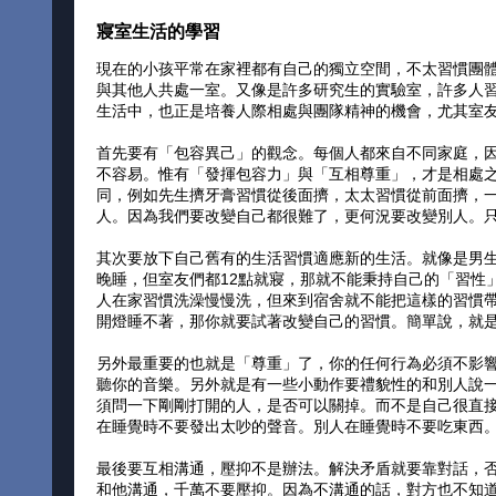
寢室生活的學習
現在的小孩平常在家裡都有自己的獨立空間，不太習慣團
與其他人共處一室。又像是許多研究生的實驗室，許多人
生活中，也正是培養人際相處與團隊精神的機會，尤其室
首先要有「包容異己」的觀念。每個人都來自不同家庭，
不容易。惟有「發揮包容力」與「互相尊重」，才是相處
同，例如先生擠牙膏習慣從後面擠，太太習慣從前面擠，
人。因為我們要改變自己都很難了，更何況要改變別人。
其次要放下自己舊有的生活習慣適應新的生活。就像是男
晚睡，但室友們都12點就寢，那就不能秉持自己的「習性
人在家習慣洗澡慢慢洗，但來到宿舍就不能把這樣的習慣
開燈睡不著，那你就要試著改變自己的習慣。簡單說，就
另外最重要的也就是「尊重」了，你的任何行為必須不影
聽你的音樂。另外就是有一些小動作要禮貌性的和別人說
須問一下剛剛打開的人，是否可以關掉。而不是自己很直
在睡覺時不要發出太吵的聲音。別人在睡覺時不要吃東西
最後要互相溝通，壓抑不是辦法。解決矛盾就要靠對話，
和他溝通，千萬不要壓抑。因為不溝通的話，對方也不知