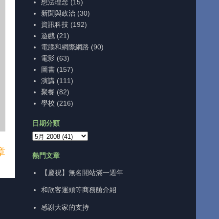
想法理念
(15)
新聞與政治
(30)
資訊科技
(192)
遊戲
(21)
電腦和網際網路
(90)
電影
(63)
圖書
(157)
演講
(111)
聚餐
(82)
學校
(216)
日期分類
章
熱門文章
【慶祝】無名開站滿一週年
和欣客運頭等商務艙介紹
感謝大家的支持