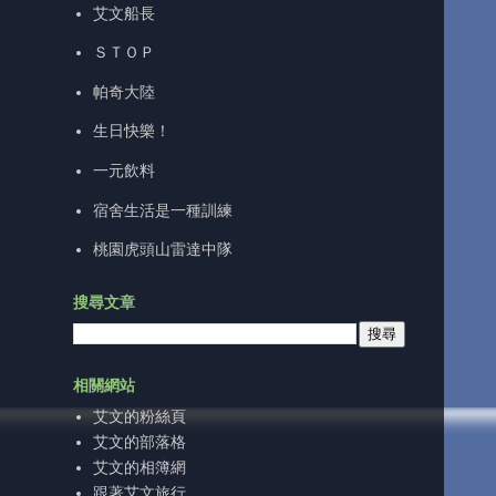
艾文船長
ＳＴＯＰ
帕奇大陸
生日快樂！
一元飲料
宿舍生活是一種訓練
桃園虎頭山雷達中隊
搜尋文章
相關網站
艾文的粉絲頁
艾文的部落格
艾文的相簿網
跟著艾文旅行