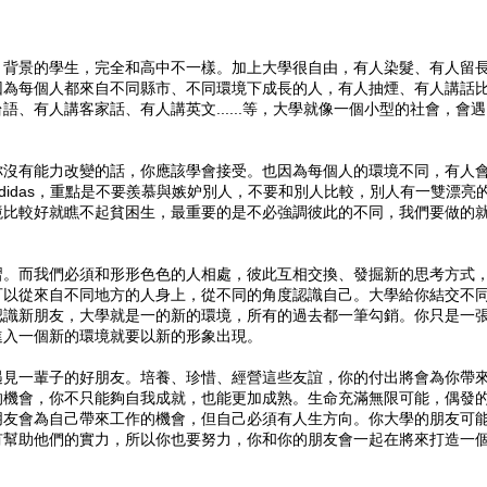
、背景的學生，完全和高中不一樣。加上大學很自由，有人染髮、有人留
因為每個人都來自不同縣市、不同環境下成長的人，有人抽煙、有人講話
、有人講客家話、有人講英文......等，大學就像一個小型的社會，會遇
你沒有能力改變的話，你應該學會接受。也因為每個人的環境不同，有人
Adidas，重點是不要羨慕與嫉妒別人，不要和別人比較，別人有一雙漂亮
境比較好就瞧不起貧困生，最重要的是不必強調彼此的不同，我們要做的
習。而我們必須和形形色色的人相處，彼此互相交換、發掘新的思考方式
可以從來自不同地方的人身上，從不同的角度認識自己。大學給你結交不
認識新朋友，大學就是一的新的環境，所有的過去都一筆勾銷。你只是一
進入一個新的環境就要以新的形象出現。
遇見一輩子的好朋友。培養、珍惜、經營這些友誼，你的付出將會為你帶
的機會，你不只能夠自我成就，也能更加成熟。生命充滿無限可能，偶發
朋友會為自己帶來工作的機會，但自己必須有人生方向。你大學的朋友可
有幫助他們的實力，所以你也要努力，你和你的朋友會一起在將來打造一