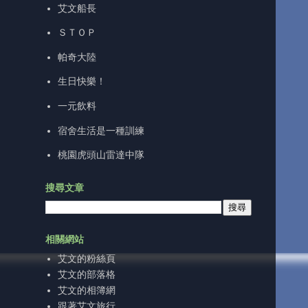
艾文船長
ＳＴＯＰ
帕奇大陸
生日快樂！
一元飲料
宿舍生活是一種訓練
桃園虎頭山雷達中隊
搜尋文章
相關網站
艾文的粉絲頁
艾文的部落格
艾文的相簿網
跟著艾文旅行