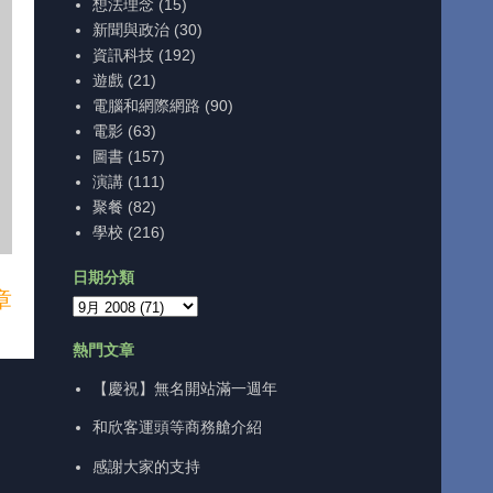
想法理念
(15)
新聞與政治
(30)
資訊科技
(192)
遊戲
(21)
電腦和網際網路
(90)
電影
(63)
圖書
(157)
演講
(111)
聚餐
(82)
學校
(216)
日期分類
章
熱門文章
【慶祝】無名開站滿一週年
和欣客運頭等商務艙介紹
感謝大家的支持