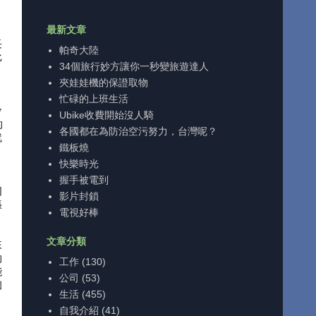
最新文章
長
帕奇大陸
比
34個旅行妙方讓你一秒變旅遊達人
夾娃娃機的保證取物
忙碌的上班生活
會
Ubike收費開始沒人騎
的
各國都在為防治空污努力，台灣呢？
就
鐵板燒
快樂時光
，
握手被電到
同
影片封鎖
張
電視好棒
文章分類
來
的
工作
(130)
能
公司
(53)
個
生活
(455)
自我介紹
(41)