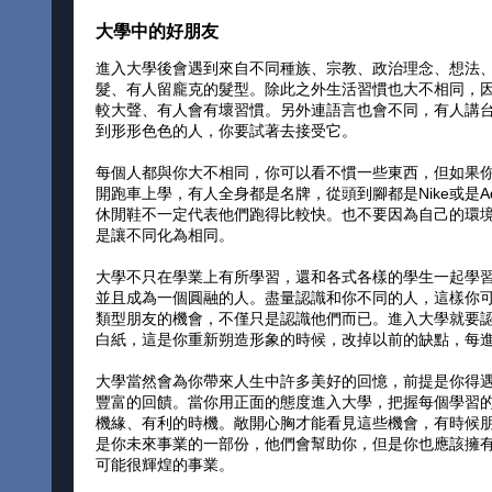
大學中的好朋友
進入大學後會遇到來自不同種族、宗教、政治理念、想法
髮、有人留龐克的髮型。除此之外生活習慣也大不相同，
較大聲、有人會有壞習慣。另外連語言也會不同，有人講台語
到形形色色的人，你要試著去接受它。
每個人都與你大不相同，你可以看不慣一些東西，但如果
開跑車上學，有人全身都是名牌，從頭到腳都是Nike或是
休閒鞋不一定代表他們跑得比較快。也不要因為自己的環
是讓不同化為相同。
大學不只在學業上有所學習，還和各式各樣的學生一起學
並且成為一個圓融的人。盡量認識和你不同的人，這樣你
類型朋友的機會，不僅只是認識他們而已。進入大學就要
白紙，這是你重新朔造形象的時候，改掉以前的缺點，每
大學當然會為你帶來人生中許多美好的回憶，前提是你得
豐富的回饋。當你用正面的態度進入大學，把握每個學習
機緣、有利的時機。敞開心胸才能看見這些機會，有時候
是你未來事業的一部份，他們會幫助你，但是你也應該擁
可能很輝煌的事業。