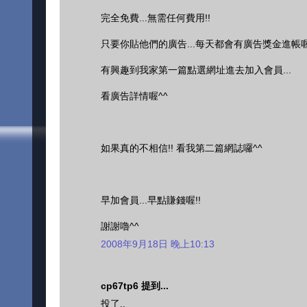
完全免費...無需任何費用!!
只要你貼他們的廣告...每天都會有廣告獎金進帳喔
有興趣到我家第一篇點選網址進去加入會員...
看廣告詳情喔^^
如果真的不相信!! 看我第二篇網誌囉^^
早加會員...早點賺錢喔!!
謝謝嚕^^
2008年9月18日 晚上10:13
cp67tp6 提到...
投了..