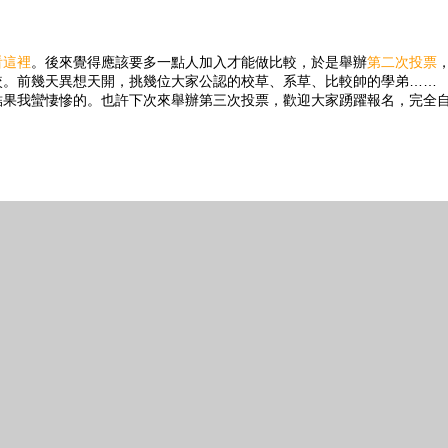
看這裡
。後來覺得應該要多一點人加入才能做比較，於是舉辦
第二次投票
較。前幾天異想天開，挑幾位大家公認的校草、系草、比較帥的學弟……
結果我蠻悽慘的。也許下次來舉辦第三次投票，歡迎大家踴躍報名，完全
!