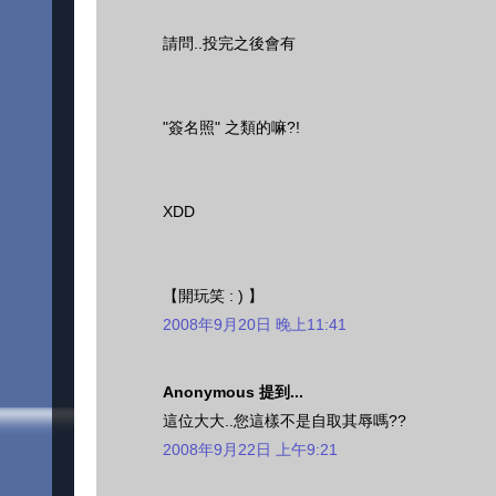
請問..投完之後會有
"簽名照" 之類的嘛?!
XDD
【開玩笑 : ) 】
2008年9月20日 晚上11:41
Anonymous 提到...
這位大大..您這樣不是自取其辱嗎??
2008年9月22日 上午9:21