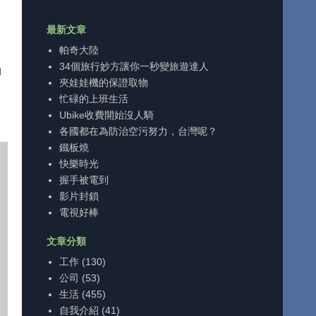
最新文章
，
帕奇大陸
34個旅行妙方讓你一秒變旅遊達人
自
夾娃娃機的保證取物
忙碌的上班生活
Ubike收費開始沒人騎
各國都在為防治空污努力，台灣呢？
鐵板燒
快樂時光
握手被電到
影片封鎖
電視好棒
文章分類
工作
(130)
公司
(53)
生活
(455)
自我介紹
(41)