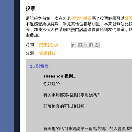
投票
還記得之前第一次在無名
舉辦的投票
嗎？投票結果可以
參
不過感覺票據懸殊，畢竟其他位都是明星，本來就無法比
等，加我六個人在某網路熱門討論區偷偷給網友們票選，
由參加。
時間：
中午12:55
分類：
資訊科技
15 則留言:
sheashon 提到...
你好喔^^
有興趣用部落格賺點零用錢嗎?!
部落格真的可以賺錢喔^^
有興趣的話到我網誌第一篇點選網址加入會員喔!