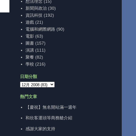
想法理念
(15)
新聞與政治
(30)
資訊科技
(192)
遊戲
(21)
電腦和網際網路
(90)
電影
(63)
圖書
(157)
演講
(111)
聚餐
(82)
學校
(216)
日期分類
熱門文章
【慶祝】無名開站滿一週年
和欣客運頭等商務艙介紹
感謝大家的支持