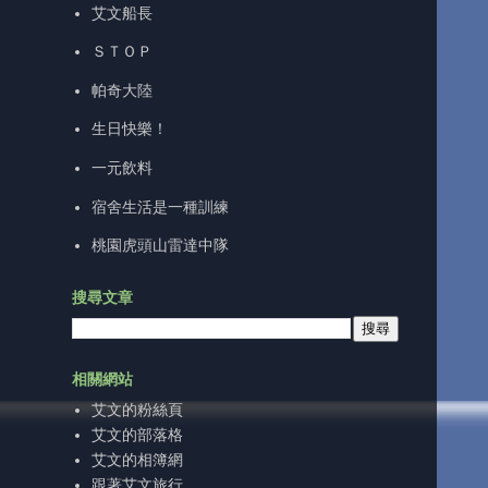
艾文船長
ＳＴＯＰ
帕奇大陸
生日快樂！
一元飲料
宿舍生活是一種訓練
桃園虎頭山雷達中隊
搜尋文章
相關網站
艾文的粉絲頁
艾文的部落格
艾文的相簿網
跟著艾文旅行