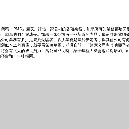
settlers)」簡稱「PMS」圖表。評估一家公司的各項業務，如果所有的業務都是安
限，因為他們不會成長。如果一家公司有一些新奇的產品，像是蘋果電腦
評估公司業務有多少是屬於先驅者、多少業務是屬於安定者，與其他公司有
類似7-11的商店，就要看策略草圖，並且自問：「這家公司與其他競爭
司將會有很大的成長潛力，當公司成長時，給予年輕人機會也相對增加。
內容會和十年後相同。