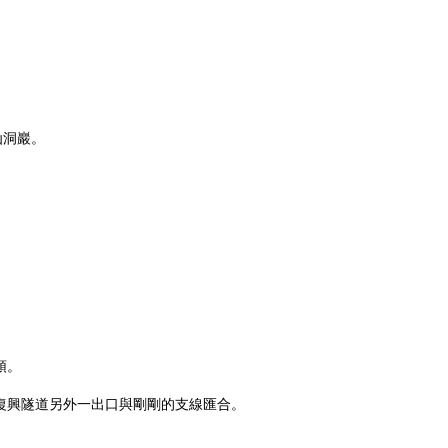
仙洞巖。
頭。
達復興隧道另外一出口與剛剛的支線匯合。