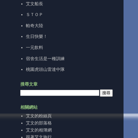
艾文船長
ＳＴＯＰ
帕奇大陸
生日快樂！
一元飲料
宿舍生活是一種訓練
桃園虎頭山雷達中隊
搜尋文章
相關網站
艾文的粉絲頁
艾文的部落格
艾文的相簿網
跟著艾文旅行