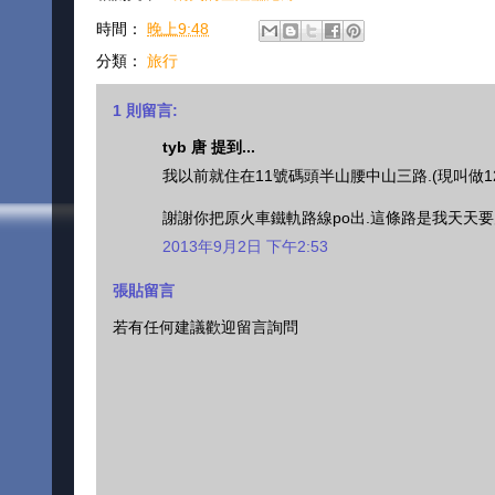
時間：
晚上9:48
分類：
旅行
1 則留言:
tyb 唐 提到...
我以前就住在11號碼頭半山腰中山三路.(現叫做12
謝謝你把原火車鐵軌路線po出.這條路是我天天要
2013年9月2日 下午2:53
張貼留言
若有任何建議歡迎留言詢問