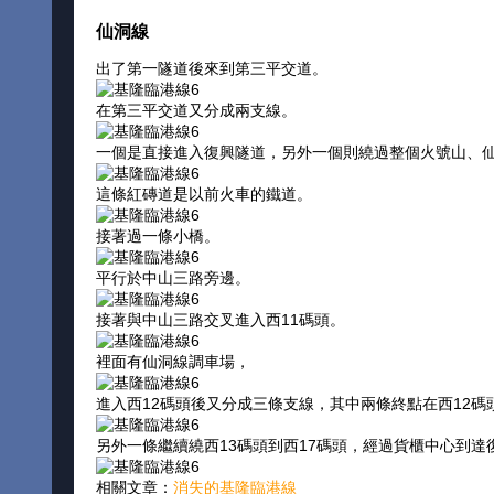
仙洞線
出了第一隧道後來到第三平交道。
在第三平交道又分成兩支線。
一個是直接進入復興隧道，另外一個則繞過整個火號山、
這條紅磚道是以前火車的鐵道。
接著過一條小橋。
平行於中山三路旁邊。
接著與中山三路交叉進入西11碼頭。
裡面有仙洞線調車場，
進入西12碼頭後又分成三條支線，其中兩條終點在西12碼
另外一條繼續繞西13碼頭到西17碼頭，經過貨櫃中心到
相關文章：
消失的基隆臨港線