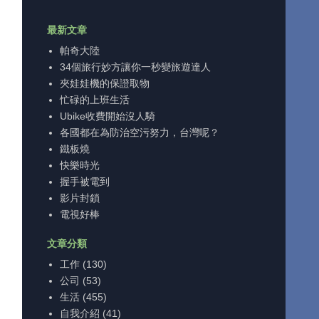
最新文章
帕奇大陸
34個旅行妙方讓你一秒變旅遊達人
夾娃娃機的保證取物
忙碌的上班生活
Ubike收費開始沒人騎
各國都在為防治空污努力，台灣呢？
鐵板燒
快樂時光
握手被電到
影片封鎖
電視好棒
文章分類
工作
(130)
公司
(53)
生活
(455)
自我介紹
(41)