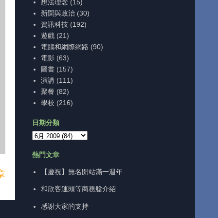
想法理念
(15)
新聞與政治
(30)
資訊科技
(192)
遊戲
(21)
電腦和網際網路
(90)
電影
(63)
圖書
(157)
演講
(111)
聚餐
(82)
學校
(216)
日期分類
熱門文章
【慶祝】無名開站滿一週年
章
和欣客運頭等商務艙介紹
感謝大家的支持