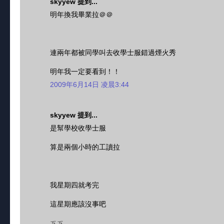
skyyew 提到...
明年換我畢業拉＠＠
連兩年都被同學叫去收學士服錯過煙火秀
明年我一定要看到！！
2009年6月14日 凌晨3:44
skyyew 提到...
是幫學校收學士服
算是兩個小時的工讀拉
我星期四就考完
這星期應該沒事吧
ㄎㄎ