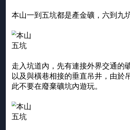
本山一到五坑都是產金礦，六到九
走入坑道內，先有連接外界交通的
以及與橫巷相接的垂直吊井，由於
此不要在廢棄礦坑內遊玩。