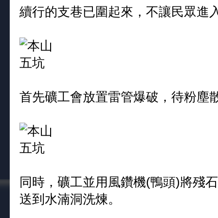
續行的支巷已圍起來，不讓民眾進
首先礦工會放置雷管爆破，待粉塵
同時，礦工並用風鑽機(鴨頭)將殘
送到水湳洞洗煉。