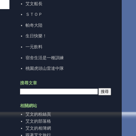
艾文船長
ＳＴＯＰ
帕奇大陸
生日快樂！
一元飲料
宿舍生活是一種訓練
桃園虎頭山雷達中隊
搜尋文章
相關網站
艾文的粉絲頁
艾文的部落格
艾文的相簿網
跟著艾文旅行