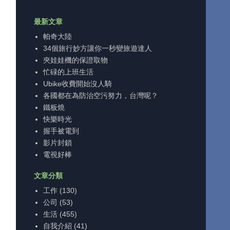
最新文章
帕奇大陸
34個旅行妙方讓你一秒變旅遊達人
夾娃娃機的保證取物
忙碌的上班生活
Ubike收費開始沒人騎
各國都在為防治空污努力，台灣呢？
鐵板燒
快樂時光
握手被電到
影片封鎖
電視好棒
文章分類
工作
(130)
公司
(53)
生活
(455)
自我介紹
(41)