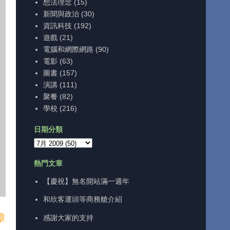
想法理念
(15)
新聞與政治
(30)
資訊科技
(192)
遊戲
(21)
電腦和網際網路
(90)
電影
(63)
圖書
(157)
演講
(111)
聚餐
(82)
學校
(216)
日期分類
熱門文章
【慶祝】無名開站滿一週年
和欣客運頭等商務艙介紹
章
感謝大家的支持