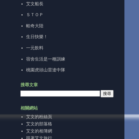
艾文船長
ＳＴＯＰ
帕奇大陸
生日快樂！
一元飲料
宿舍生活是一種訓練
桃園虎頭山雷達中隊
搜尋文章
相關網站
艾文的粉絲頁
艾文的部落格
艾文的相簿網
跟著艾文旅行