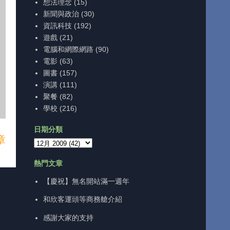
想法理念
(15)
新聞與政治
(30)
資訊科技
(192)
遊戲
(21)
電腦和網際網路
(90)
電影
(63)
圖書
(157)
演講
(111)
聚餐
(82)
學校
(216)
日期分類
章
熱門文章
【慶祝】無名開站滿一週年
和欣客運頭等商務艙介紹
感謝大家的支持