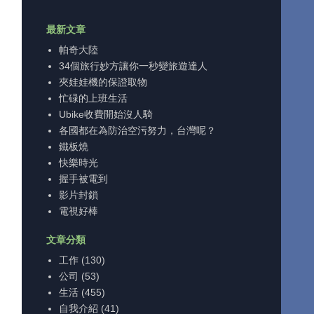
最新文章
帕奇大陸
34個旅行妙方讓你一秒變旅遊達人
夾娃娃機的保證取物
忙碌的上班生活
Ubike收費開始沒人騎
各國都在為防治空污努力，台灣呢？
鐵板燒
快樂時光
握手被電到
影片封鎖
電視好棒
文章分類
工作
(130)
公司
(53)
生活
(455)
自我介紹
(41)