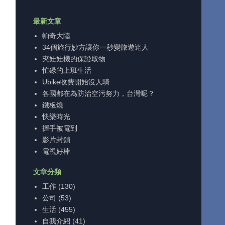
最新文章
帕奇大陸
34個旅行妙方讓你一秒變旅遊達人
夾娃娃機的保證取物
忙碌的上班生活
Ubike收費開始沒人騎
各國都在為防治空污努力，台灣呢？
鐵板燒
快樂時光
握手被電到
影片封鎖
電視好棒
文章分類
工作
(130)
公司
(53)
生活
(455)
自我介紹
(41)