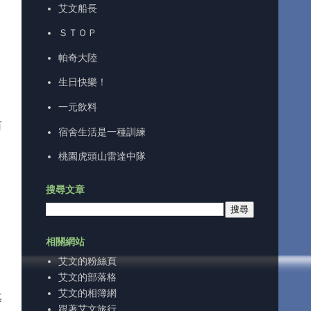
艾文船長
ＳＴＯＰ
帕奇大陸
生日快樂！
一元飲料
百
宿舍生活是一種訓練
桃園虎頭山雷達中隊
搜尋文章
相關網站
艾文的粉絲頁
艾文的部落格
艾文的相簿網
其
跟著艾文旅行