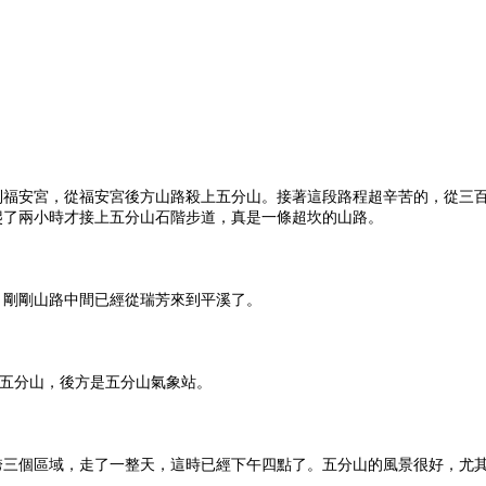
到福安宮，從福安宮後方山路殺上五分山。接著這段路程超辛苦的，從三
爬了兩小時才接上五分山石階步道，真是一條超坎的山路。
，剛剛山路中間已經從瑞芳來到平溪了。
號五分山，後方是五分山氣象站。
跨三個區域，走了一整天，這時已經下午四點了。五分山的風景很好，尤