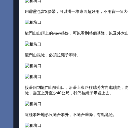
用霹靂包當S腰帶，可以掛一堆東西超好用，不用背一個大
龍門山山頂上的view很好，可以看到整個基隆，以及外木
龍門山很陡，必須拉繩子攀降。
接著回到龍門山登山口，沿著上東路往瑞芳方向繼續走，
陡，垂直上升至少40公尺，我們拉繩子攀岩上去。
這種攀岩地形只適合攀升，不適合垂降，有點危險。