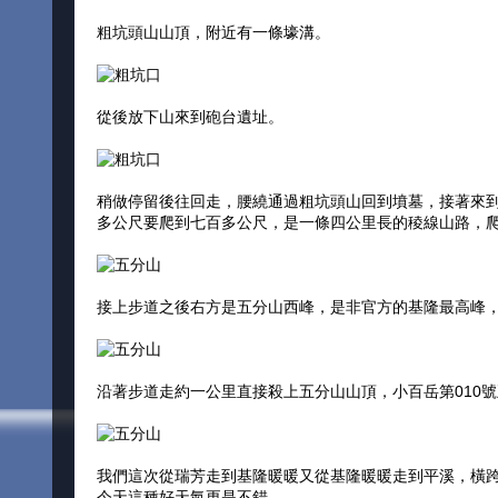
粗坑頭山山頂，附近有一條壕溝。
從後放下山來到砲台遺址。
稍做停留後往回走，腰繞通過粗坑頭山回到墳墓，接著來
多公尺要爬到七百多公尺，是一條四公里長的稜線山路，
接上步道之後右方是五分山西峰，是非官方的基隆最高峰
沿著步道走約一公里直接殺上五分山山頂，小百岳第010
我們這次從瑞芳走到基隆暖暖又從基隆暖暖走到平溪，橫
今天這種好天氣更是不錯。