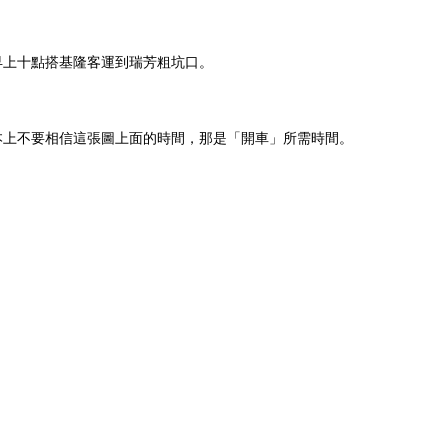
早上十點搭基隆客運到瑞芳粗坑口。
本上不要相信這張圖上面的時間，那是「開車」所需時間。
。