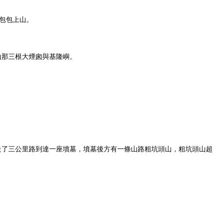
包包上山。
山那三根大煙囪與基隆嶼。
走了三公里路到達一座墳墓，墳墓後方有一條山路粗坑頭山，粗坑頭山超