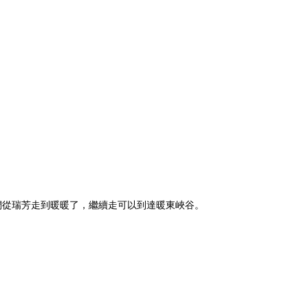
們從瑞芳走到暖暖了，繼續走可以到達暖東峽谷。