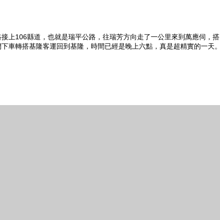
接上106縣道，也就是瑞平公路，往瑞芳方向走了一公里來到萬應伺，搭
們下車轉搭基隆客運回到基隆，時間已經是晚上六點，真是超精實的一天