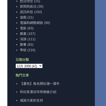
想法理念
(15)
新聞與政治
(30)
資訊科技
(192)
遊戲
(21)
電腦和網際網路
(90)
電影
(63)
圖書
(157)
演講
(111)
聚餐
(82)
學校
(216)
日期分類
熱門文章
【慶祝】無名開站滿一週年
和欣客運頭等商務艙介紹
感謝大家的支持