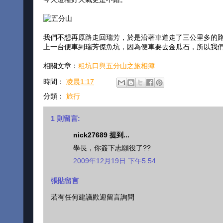
我們不想再原路走回瑞芳，於是沿著車道走了三公里多的路
上一台便車到瑞芳傑魚坑，因為便車要去金瓜石，所以我
相關文章：
粗坑口與五分山之旅相簿
時間：
凌晨1:17
分類：
旅行
1 則留言:
nick27689 提到...
學長，你簽下志願役了??
2009年12月19日 下午5:54
張貼留言
若有任何建議歡迎留言詢問