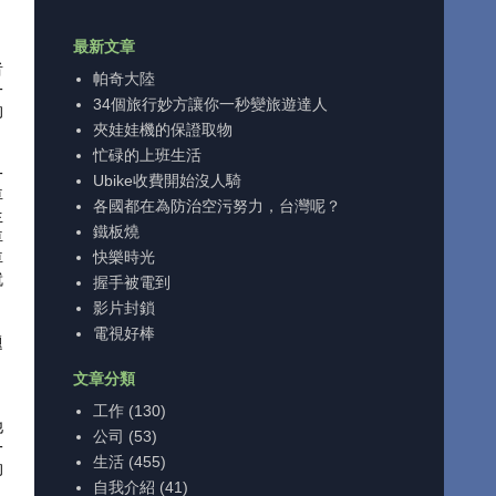
最新文章
者
帕奇大陸
一
34個旅行妙方讓你一秒變旅遊達人
的
夾娃娃機的保證取物
忙碌的上班生活
一
Ubike收費開始沒人騎
車
各國都在為防治空污努力，台灣呢？
生
鐵板燒
車
快樂時光
車
就
握手被電到
影片封鎖
電視好棒
題
文章分類
。
工作
(130)
他
公司
(53)
一
生活
(455)
的
自我介紹
(41)