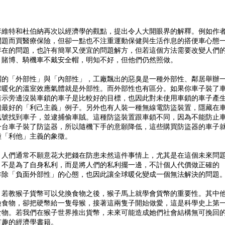
李維特和杜伯納再次以經濟學的觀點，提出令人大開眼界的解釋。例如作
問題而買醫療保險，但卻一點也不注重運動保健與生活作息的搭便車心態
存在的問題，也許有簡單又便宜的問題解方，但若這個方法需要改變人們
、賭博、騎機車不戴安全帽，明知不好，但他們仍然照做。
謂的「外部性」與「內部性」，工廠飄出的惡臭是一種外部性、鄰居舉辦
球暖化的溫室效應氣體就是外部性。而外部性也有區分。如果你車子裝了
暗示旁邊沒裝車鎖的車子是比較好的目標，也因此對未使用車鎖的車子產
個最好的「利己主義」例子。另外也有人裝一種無線電防盜裝置，隱藏在
訊號找到車子，並逮捕偷車賊。這種防盜裝置跟車鎖不同，因為不能防止
一台車子裝了防盜器，所以隨機下手的意願降低，這些購買防盜器的車子
種「利他」主義的象徵。
，人們通常不願意花大把錢在防患未然這件事情上，尤其是在這個未來問
，不是為了自身私利，而是將人們的私利擺一邊，不計個人代價做正確的
排除「負面外部性」的心態，也因此讓全球暖化變成一個無法解決的問題
，若教猴子貨幣可以兌換食物之後，猴子馬上就學會貨幣的重要性。其中
換食物，卻把硬幣給一隻母猴，接著這兩隻子開始做愛，這是科學史上第
食物。若我們在猴子世界推出貨幣，未來可能造成她們社會結構無可挽回
有趣的經濟學書籍。