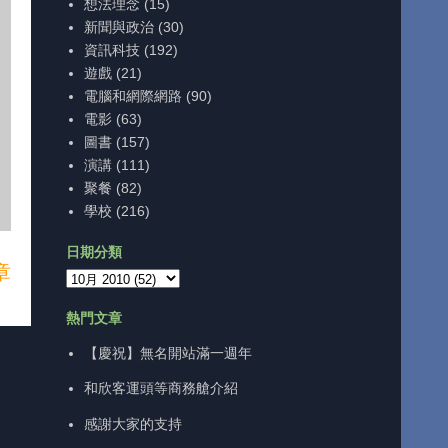
想法理念
(15)
新聞與政治
(30)
資訊科技
(192)
遊戲
(21)
電腦和網際網路
(90)
電影
(63)
圖書
(157)
演講
(111)
聚餐
(82)
學校
(216)
日期分類
章
熱門文章
【慶祝】無名開站滿一週年
和欣客運頭等商務艙介紹
感謝大家的支持