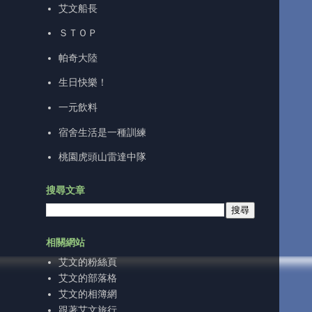
艾文船長
ＳＴＯＰ
帕奇大陸
生日快樂！
一元飲料
宿舍生活是一種訓練
桃園虎頭山雷達中隊
搜尋文章
相關網站
艾文的粉絲頁
艾文的部落格
艾文的相簿網
跟著艾文旅行