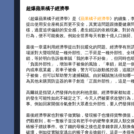
超爆蘋果橘子經濟學
《超爆蘋果橘子經濟學》是《
蘋果橘子經濟學
》的續集，
提出使用安全座椅反而更不安全，其實這問題跟擔憂健康
樣，過度追求偏頗的安全感，產生錯誤的依賴現象。對於
行為，便不可能奏效。例如全世界每天有數十億人口抽菸
最後一章還利用經濟學提出對抗暖化的問題。經濟學有所
場派對大聲喧鬧是一種外部性、二手菸是一種外部性、全
鎖，等於明白告訴偷車賊「我的車子不好偷」，但同時也
「負面外部性」，增加車子被偷的風險，「車鎖」就是一
內或車底某處，若車子被偷，警方可以啟動搖控器，追蹤
子被偷，但可以幫助警方逮捕竊賊。由於竊賊無法得知哪
為其他未購買防盜器的車子創造「正面外部性」，這是一
高爾就是指望人們發揮內在的利他意願。經濟學家都知道
的發生可能性如此不確定之下。今天人們被要求改變行為
事。例如回家開個冷氣會對大眾產生外部性，要人們發揮
最後經濟學家也對猴子做實驗，發現猴子也懂得貨幣價值
們觀察到，有一隻猴子並沒有把手中的硬幣拿來跟人類交
樁猴子嫖妓事件。收了錢的母猴之後也是拿錢拿跟人類換
破壞，例如從實驗室逃出的猴子會去搶銀行。這是一本很