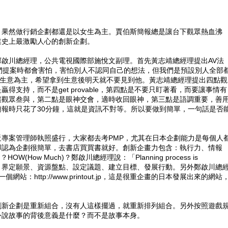
，果然做行銷企劃都還是以女生為主。賈伯斯簡報總是讓台下觀眾熱血沸
業史上最激勵人心的創新企劃。
啟川總經理，公共電視國際部施悅文副理。首先黃志靖總經理提出AV法
現？我們提案時都會害怕，害怕別人不認同自己的想法，但我們是預設別人全部
，但我們都以生意為主，希望拿到生意後明天就不要見到他。黃志靖總經理提出四點觀
支持，而不是get provable，第四點是不要只盯著看，而要讓事情有
讓觀眾叁與，第二點是眼神交會，適時收回眼神，第三點是語調重要，善
報時只花了30分鐘，這就是資訊不對等。所以要做到簡單，一句話是否
專案管理師執照盛行，大家都去考PMP，尤其在日本企劃能力是每個人
卻認為企劃很簡單，去書店買買書就好。創新企畫力包含：執行力、情報
How Much)？鄭啟川總經理說：「Planning process is
劃構想、界定願景、資源盤點、設定議題、建立目標、發展行動。另外鄭啟川總
http://www.printout.jp，這是很重企畫的日本發展出來的網站
創新企劃是重新組合，沒有人這樣擺過，就重新排列組合。另外按照遊戲
外說故事的背後意義是什麼？而不是故事本身。