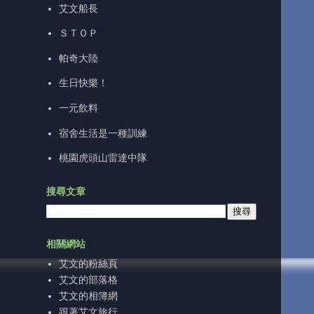
艾文船長
ＳＴＯＰ
帕奇大陸
生日快樂！
一元飲料
宿舍生活是一種訓練
桃園虎頭山雷達中隊
搜尋文章
相關網站
艾文的粉絲頁
艾文的部落格
艾文的相簿網
跟著艾文旅行