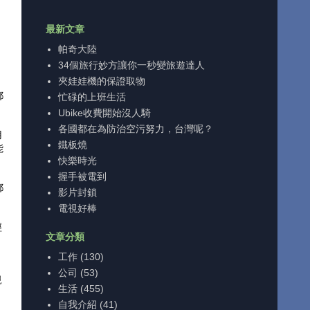
最新文章
帕奇大陸
34個旅行妙方讓你一秒變旅遊達人
夾娃娃機的保證取物
都
忙碌的上班生活
Ubike收費開始沒人騎
各國都在為防治空污努力，台灣呢？
用
鐵板燒
能
快樂時光
握手被電到
都
影片封鎖
電視好棒
經
文章分類
，
工作
(130)
公司
(53)
規
生活
(455)
自我介紹
(41)