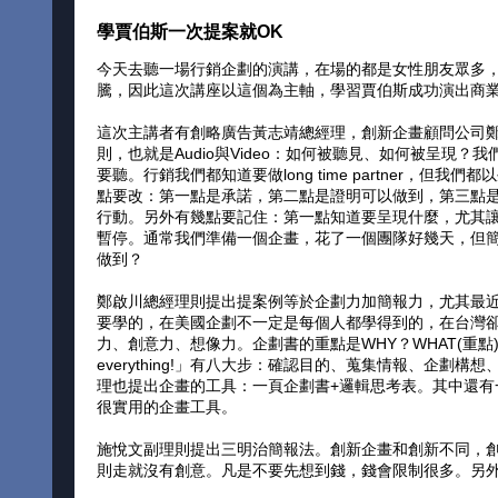
學賈伯斯一次提案就OK
今天去聽一場行銷企劃的演講，在場的都是女性朋友眾多
騰，因此這次講座以這個為主軸，學習賈伯斯成功演出商
這次主講者有創略廣告黃志靖總經理，創新企畫顧問公司鄭
則，也就是Audio與Video：如何被聽見、如何被呈
要聽。行銷我們都知道要做long time partner
點要改：第一點是承諾，第二點是證明可以做到，第三點是贏得
行動。另外有幾點要記住：第一點知道要呈現什麼，尤其
暫停。通常我們準備一個企畫，花了一個團隊好幾天，但簡
做到？
鄭啟川總經理則提出提案例等於企劃力加簡報力，尤其最近
要學的，在美國企劃不一定是每個人都學得到的，在台灣
力、創意力、想像力。企劃書的重點是WHY？WHAT(重點)？HOW(
everything!」有八大步：確認目的、蒐集情報、企
理也提出企畫的工具：一頁企劃書+邏輯思考表。其中還有一個網站：
很實用的企畫工具。
施悅文副理則提出三明治簡報法。創新企畫和創新不同，
則走就沒有創意。凡是不要先想到錢，錢會限制很多。另