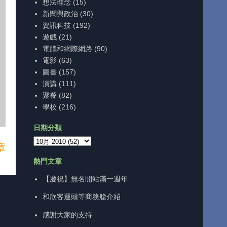
想法理念
(15)
新聞與政治
(30)
資訊科技
(192)
遊戲
(21)
電腦和網際網路
(90)
電影
(63)
圖書
(157)
演講
(111)
聚餐
(82)
學校
(216)
日期分類
章
熱門文章
【慶祝】無名開站滿一週年
和欣客運頭等商務艙介紹
感謝大家的支持