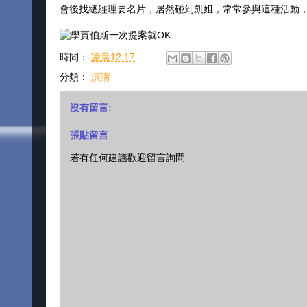
會後找總經理要名片，居然碰到凱姐，常常參與這種活動
時間：
凌晨12:17
分類：
演講
沒有留言:
張貼留言
若有任何建議歡迎留言詢問