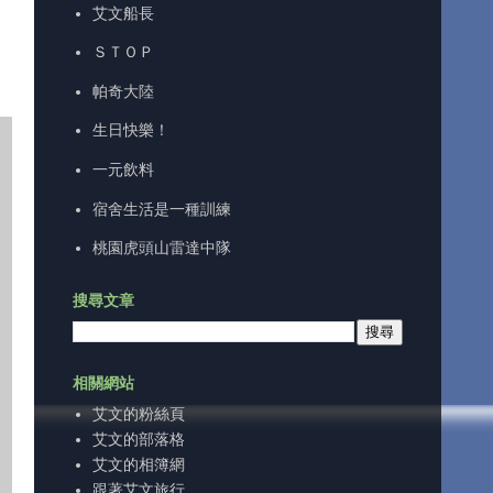
艾文船長
ＳＴＯＰ
帕奇大陸
生日快樂！
一元飲料
宿舍生活是一種訓練
桃園虎頭山雷達中隊
搜尋文章
相關網站
艾文的粉絲頁
艾文的部落格
艾文的相簿網
跟著艾文旅行