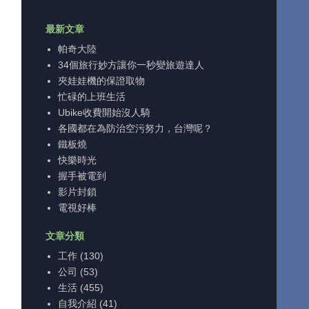
最新文章
帕奇大陸
34個旅行妙方讓你一秒變旅遊達人
夾娃娃機的保證取物
忙碌的上班生活
Ubike收費開始沒人騎
各國都在為防治空污努力，台灣呢？
鐵板燒
快樂時光
握手被電到
影片封鎖
電視好棒
文章分類
工作
(130)
公司
(53)
生活
(455)
自我介紹
(41)