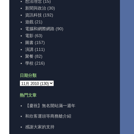
想法理念
(15)
新聞與政治
(30)
資訊科技
(192)
遊戲
(21)
電腦和網際網路
(90)
電影
(63)
圖書
(157)
演講
(111)
聚餐
(82)
學校
(216)
日期分類
熱門文章
【慶祝】無名開站滿一週年
和欣客運頭等商務艙介紹
感謝大家的支持