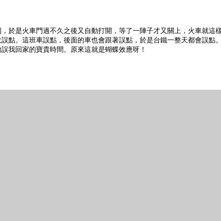
到，於是火車門過不久之後又自動打開，等了一陣子才又關上，火車就這
大誤點。這班車誤點，後面的車也會跟著誤點，於是台鐵一整天都會誤點
擔誤我回家的寶貴時間。原來這就是蝴蝶效應呀！