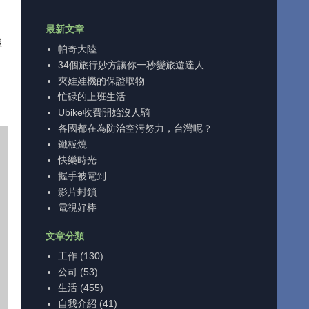
最新文章
樣
帕奇大陸
。
34個旅行妙方讓你一秒變旅遊達人
夾娃娃機的保證取物
忙碌的上班生活
Ubike收費開始沒人騎
各國都在為防治空污努力，台灣呢？
鐵板燒
快樂時光
握手被電到
影片封鎖
電視好棒
文章分類
工作
(130)
公司
(53)
生活
(455)
自我介紹
(41)