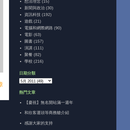
想法理念
(15)
新聞與政治
(30)
資訊科技
(192)
遊戲
(21)
電腦和網際網路
(90)
電影
(63)
圖書
(157)
演講
(111)
聚餐
(82)
學校
(216)
日期分類
章
熱門文章
【慶祝】無名開站滿一週年
和欣客運頭等商務艙介紹
感謝大家的支持