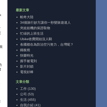
最新文章
k
帕奇大陸
34個旅行妙方讓你一秒變旅遊達人
夾娃娃機的保證取物
有
買
忙碌的上班生活
Ubike收費開始沒人騎
各國都在為防治空污努力，台灣呢？
銳
鐵板燒
。
快樂時光
握手被電到
均
影片封鎖
睹
電視好棒
文章分類
年
原
工作
(130)
公司
(53)
生活
(455)
未
自我介紹
(41)