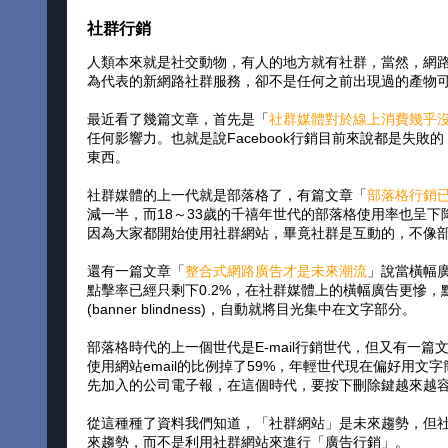
社群行銷
人類本來就是社交動物，有人的地方就有社群，當然，網路也
為代表的新網路社群服務，卻不是任何之前出現過的產物
最近看了幾篇文章，首先是「
社群媒體對於線上消費幾乎
任何影響力。也就是說Facebook行銷目前來說都是失敗
東西。
社群媒體的上一代就是部落格了，有篇文章「
部落格行銷
減一半，而18～33歲的千禧年世代的部落格使用率也呈
因為大家都開始使用社群網站，畢竟社群是互動的，不像
還有一篇文章「
整合式網路廣告才是未來潮流
」說當橫幅廣
點擊率已經只剩下0.2%，在社群媒體上的橫幅廣告更慘，
(banner blindness)，自動就將目光集中在文字部分。
部落格時代的上一個世代是E-mail行銷世代，但又有一篇
使用網站email的比例掉了59%，年輕世代現在偏好用文
先加入的公司電子報，在這個時代，要按下刪除鍵越來越
從這種種了資料我們知道，「社群網站」是未來趨勢，但
來趨勢，而不是利用社群網站來進行「廣告行銷」。