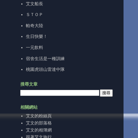
艾文船長
ＳＴＯＰ
帕奇大陸
生日快樂！
一元飲料
宿舍生活是一種訓練
桃園虎頭山雷達中隊
搜尋文章
相關網站
艾文的粉絲頁
艾文的部落格
艾文的相簿網
跟著艾文旅行