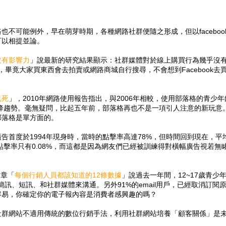
不可能例外，早在萌芽時期，各種網路社群便隨之形成，但以faceboo
可以相提並論。
沒有影響力
」說最新的研究結果顯示：社群媒體對於線上購買行為幾乎沒
的，畢竟大家買東西會去拍賣或網路商城自行搜尋，不會想到Facebook去
已死
」，2010年網路使用報告指出，與2006年相較，使用部落格的青少年
下降趨勢。毫無疑問，比起五年前，部落格再也不是一項引人注意的新玩意
部落格是單方面的。
告首度於1994年現身時，當時的點擊率高達78%，但時間回到現在，平
點擊率只有0.08%，而這都是因為網友們已經被訓練得對橫幅廣告視若無
文章「
每個行銷人員都該知道的12條數據
」說過去一年間，12~17歲青少
字簡訊、短訊、和社群媒體來溝通。另外91%的email用戶，已經取消訂閱
容易，你確定你的電子報內容是消費者感興趣的嗎？
社群網站不適用傳統的數位行銷手法，利用社群網站培養「顧客關係」是