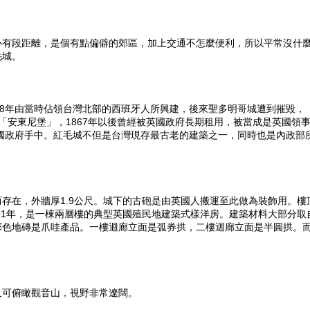
心有段距離，是個有點偏僻的郊區，加上交通不怎麼便利，所以平常沒什
毛城。
28年由當時佔領台灣北部的西班牙人所興建，後來聖多明哥城遭到摧毀，
為「安東尼堡」，1867年以後曾經被英國政府長期租用，被當成是英國領
民國政府手中。紅毛城不但是台灣現存最古老的建築之一，同時也是內政部
存在，外牆厚1.9公尺。城下的古砲是由英國人搬運至此做為裝飾用。樓
891年，是一棟兩層樓的典型英國殖民地建築式樣洋房。建築材料大部分取
彩色地磚是爪哇產品。一樓迴廊立面是弧券拱，二樓迴廊立面是半圓拱。
又可俯瞰觀音山，視野非常遼闊。