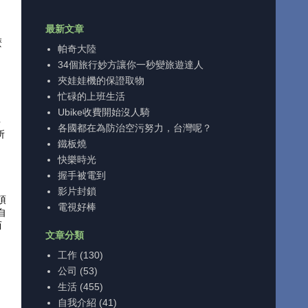
最新文章
麼
帕奇大陸
34個旅行妙方讓你一秒變旅遊達人
夾娃娃機的保證取物
忙碌的上班生活
Ubike收費開始沒人騎
事
各國都在為防治空污努力，台灣呢？
所
鐵板燒
快樂時光
握手被電到
影片封鎖
頂
電視好棒
自
而
文章分類
工作
(130)
公司
(53)
生活
(455)
自我介紹
(41)