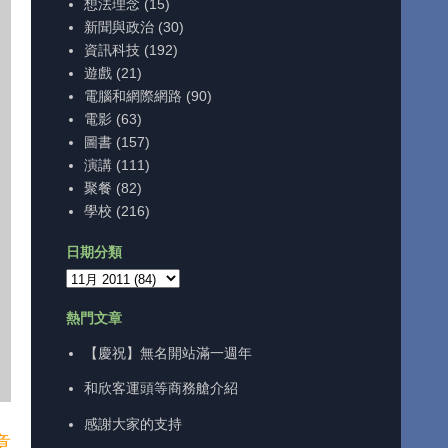
想法理念
(15)
新聞與政治
(30)
資訊科技
(192)
遊戲
(21)
電腦和網際網路
(90)
電影
(63)
圖書
(157)
演講
(111)
聚餐
(82)
學校
(216)
日期分類
熱門文章
【慶祝】無名開站滿一週年
和欣客運頭等商務艙介紹
感謝大家的支持
章