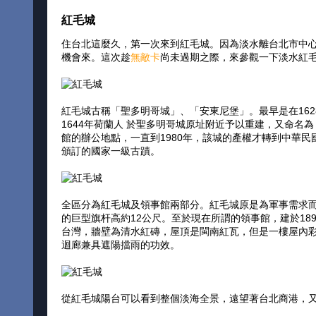
紅毛城
住台北這麼久，第一次來到紅毛城。因為淡水離台北市中
機會來。這次趁
無敵卡
尚未過期之際，來參觀一下淡水紅
紅毛城古稱「聖多明哥城」、「安東尼堡」。最早是在16
1644年荷蘭人 於聖多明哥城原址附近予以重建，又命名
館的辦公地點，一直到1980年，該城的產權才轉到中華
頒訂的國家一級古蹟。
全區分為紅毛城及領事館兩部分。紅毛城原是為軍事需求而
的巨型旗杆高約12公尺。至於現在所謂的領事館，建於1
台灣，牆壁為清水紅磚，屋頂是閩南紅瓦，但是一樓屋內
迴廊兼具遮陽擋雨的功效。
從紅毛城陽台可以看到整個淡海全景，遠望著台北商港，