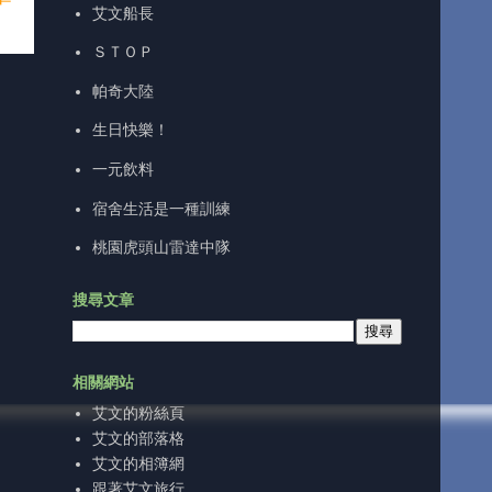
艾文船長
ＳＴＯＰ
帕奇大陸
生日快樂！
一元飲料
宿舍生活是一種訓練
桃園虎頭山雷達中隊
搜尋文章
相關網站
艾文的粉絲頁
艾文的部落格
艾文的相簿網
跟著艾文旅行