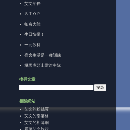
艾文船長
ＳＴＯＰ
帕奇大陸
生日快樂！
一元飲料
宿舍生活是一種訓練
桃園虎頭山雷達中隊
搜尋文章
相關網站
艾文的粉絲頁
艾文的部落格
艾文的相簿網
跟著艾文旅行