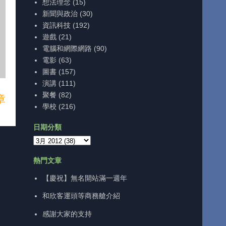
想法理念
(15)
新聞與政治
(30)
資訊科技
(192)
遊戲
(21)
電腦和網際網路
(90)
電影
(63)
圖書
(157)
演講
(111)
聚餐
(82)
章
學校
(216)
日期分類
熱門文章
【慶祝】無名開站滿一週年
和欣客運頭等商務艙介紹
感謝大家的支持