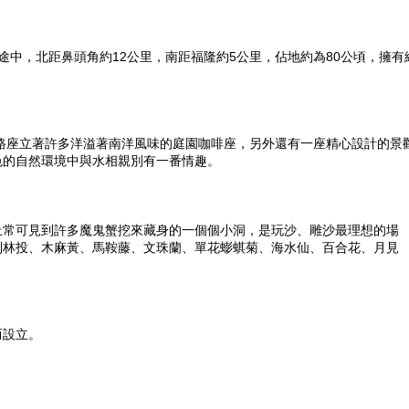
途中，北距鼻頭角約12公里，南距福隆約5公里，佔地約為80公頃，擁有
路座立著許多洋溢著南洋風味的庭園咖啡座，另外還有一座精心設計的景
色的自然環境中與水相親別有一番情趣。
上常可見到許多魔鬼蟹挖來藏身的一個個小洞，是玩沙、雕沙最理想的場
到林投、木麻黃、馬鞍藤、文珠蘭、單花蟛蜞菊、海水仙、百合花、月見
而設立。