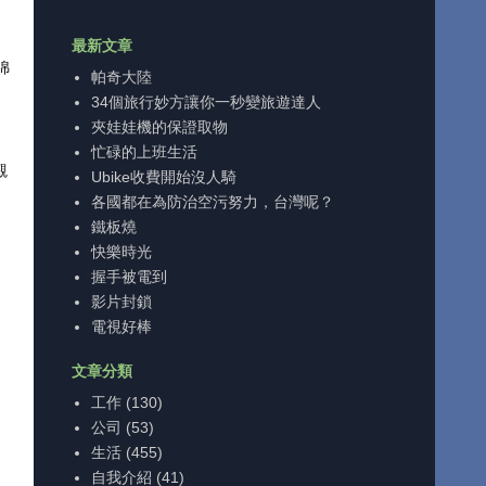
最新文章
綿
帕奇大陸
34個旅行妙方讓你一秒變旅遊達人
夾娃娃機的保證取物
忙碌的上班生活
觀
Ubike收費開始沒人騎
各國都在為防治空污努力，台灣呢？
鐵板燒
快樂時光
握手被電到
影片封鎖
電視好棒
文章分類
工作
(130)
公司
(53)
生活
(455)
自我介紹
(41)