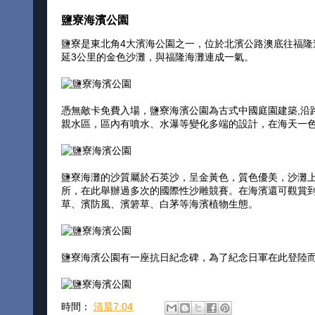
鹽寮海濱公園
鹽寮是東北角4大濱海公園之一，位於北濱公路澳底往福隆
延3公里的金色沙灘，與福隆海灘連成一氣。
憑無敵卡免費入場，鹽寮海濱公園為古式中國庭園建築,沿
親水區，區內有噴水、水瀑等變化多端的設計，在海天一
鹽寮海灘的沙質屬於石英沙，呈金黃色，質色優美，沙灘
所，在此舉辦過多次的國際性沙雕競賽。在海濱還可觀賞
草、濱防風、濱箬草、白茅等海濱植物生態。
鹽寮海濱公園有一座抗日紀念碑，為了紀念日軍在此登陸
時間：
清晨7:04