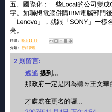
五、國際化：一些Local的公司變成
字。如聯想電腦併購IBM電腦部門後
「Lenovo」，就跟「SONY」
亮。
時間：
晚上11:39
分類：
行銷管理
2 則留言:
遙遙
提到...
那政府一定是因為聽ㄌ王文華
才處處在更名的囉...
2007年11月4日 下午4:54