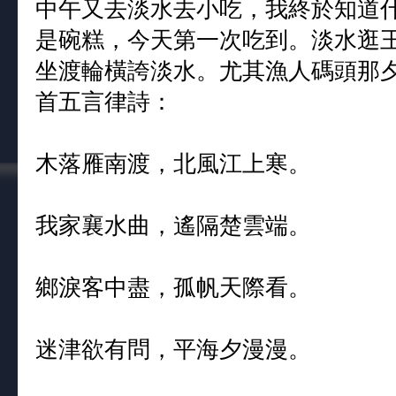
中午又去淡水去小吃，我終於知道
是碗糕，今天第一次吃到。淡水逛
坐渡輪橫誇淡水。尤其漁人碼頭那
首五言律詩：
木落雁南渡，北風江上寒。
我家襄水曲，遙隔楚雲端。
鄉淚客中盡，孤帆天際看。
迷津欲有問，平海夕漫漫。