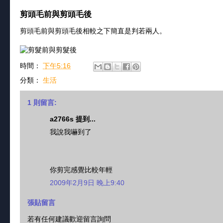
剪頭毛前與剪頭毛後
剪頭毛前與剪頭毛後相較之下簡直是判若兩人。
時間：
下午5:16
分類：
生活
1 則留言:
a2766s 提到...
我說我嚇到了
你剪完感覺比較年輕
2009年2月9日 晚上9:40
張貼留言
若有任何建議歡迎留言詢問