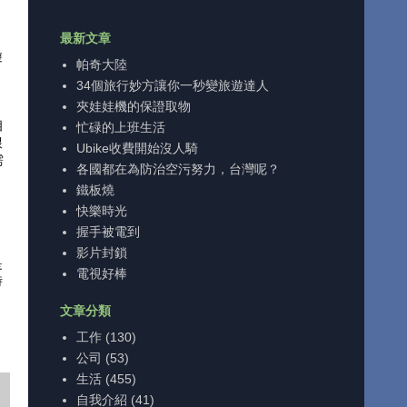
最新文章
遊
帕奇大陸
34個旅行妙方讓你一秒變旅遊達人
夾娃娃機的保證取物
相
忙碌的上班生活
跟
Ubike收費開始沒人騎
需
各國都在為防治空污努力，台灣呢？
鐵板燒
快樂時光
，
握手被電到
影片封鎖
是
電視好棒
時
文章分類
工作
(130)
公司
(53)
生活
(455)
自我介紹
(41)