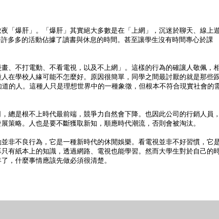
敖夜「爆肝」。「爆肝」其實絕大多數是在「上網」，沉迷於聊天、線上
許許多多的活動佔據了讀書與休息的時間。甚至讓學生沒有時間專心於課
漫畫、不打電動、不看電視，以及不上網」。這樣的行為的確讓人敬佩，
種人在學校人緣可能不怎麼好。原因很簡單，同學之間最討厭的就是那些
不知道的人。這種人只是理想世界中的一種象徵，但根本不符合現實社會的
司，總是根不上時代最前端，競爭力自然會下降。也因此公司的行銷人員
發展策略。人也是要不斷獲取新知，順應時代潮流，否則會被淘汰。
動並非不良行為，它是一種新時代的休閒娛樂。看電視並非不好習慣，它
再只有紙本上的知識，透過網路、電視也能學習。然而大學生對於自己的
年了，什麼事情應該先做必須很清楚。