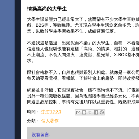
情操高尚的大學生
大學生課業壓力已經非常大了，然而卻有不少大學生喜歡
戲、BBS等，導致晚睡。尤其現在學生生活愈來愈多元，
業，以致於學生學習效果不佳，成績普遍低落。
不過我還是遇過「出淤泥而不染」的大學生，自稱「不看
信這種人也很驕傲能有這樣「高尚」的情操。相對的，這
不上潮流、不食人間煙火，連魔獸、星光幫、X-BOX都
求。
跟社會格格不入，自然也很難跟別人相處。就像是一家公
每天總要看電視、看報紙，了解社會上的趨勢，即時改變
網路並非汙穢，它跟現實社會一樣不高尚也不下流。打電
另外一種知識吸收媒體。因為現階段學習已經多元化，不
間還是必須控制，事情有先後順序以及重要性。既然都成
時間：
中午12:30
分類：
個人著作
沒有留言: