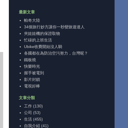
最新文章
帕奇大陸
34個旅行妙方讓你一秒變旅遊達人
夾娃娃機的保證取物
忙碌的上班生活
Ubike收費開始沒人騎
各國都在為防治空污努力，台灣呢？
鐵板燒
快樂時光
握手被電到
影片封鎖
電視好棒
文章分類
工作
(130)
公司
(53)
生活
(455)
自我介紹
(41)