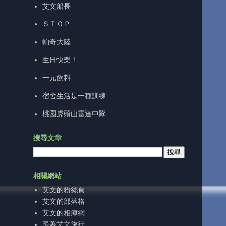
艾文船長
ＳＴＯＰ
帕奇大陸
生日快樂！
一元飲料
宿舍生活是一種訓練
桃園虎頭山雷達中隊
搜尋文章
相關網站
艾文的粉絲頁
艾文的部落格
艾文的相簿網
跟著艾文旅行