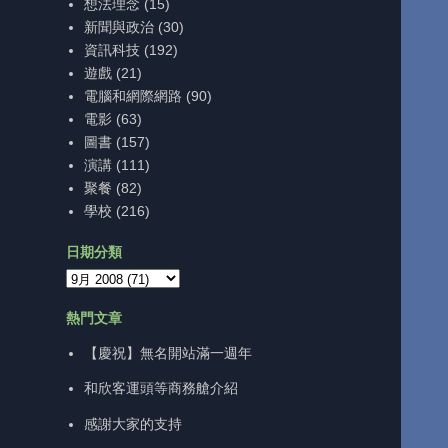
想法理念
(15)
新聞與政治
(30)
資訊科技
(192)
遊戲
(21)
電腦和網際網路
(90)
電影
(63)
圖書
(157)
演講
(111)
聚餐
(82)
學校
(216)
日期分類
熱門文章
【慶祝】無名開站滿一週年
和欣客運頭等商務艙介紹
感謝大家的支持