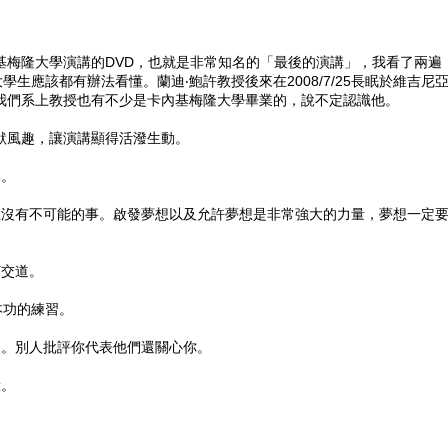
卡內基梅隆大學演講的DVD，也就是非常知名的「最後的演講」，我看了兩遍
應該都有辦法看懂。蘭迪‧鮑許教授後來在2008/7/25長眠於維吉尼
我們系上教授也有不少是卡內基梅隆大學畢業的，說不定認識他。
默風趣，讓演講顯得活潑生動。
牌。
上沒有不可能的事。啟發夢想以及允許夢想是非常強大的力量，夢想一定
打交道。
本功的練習。
了。別人批評你代表他們還關心你。
驗。