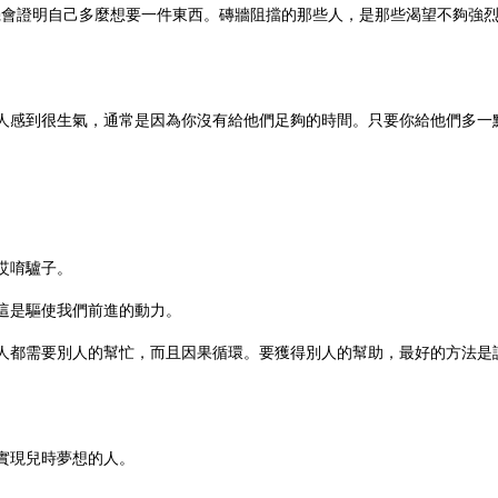
機會證明自己多麼想要一件東西。磚牆阻擋的那些人，是那些渴望不夠強
。
別人感到很生氣，通常是因為你沒有給他們足夠的時間。只要你給他們多一
哎唷驢子。
為這是驅使我們前進的動力。
個人都需要別人的幫忙，而且因果循環。要獲得別人的幫助，最好的方法是
想實現兒時夢想的人。