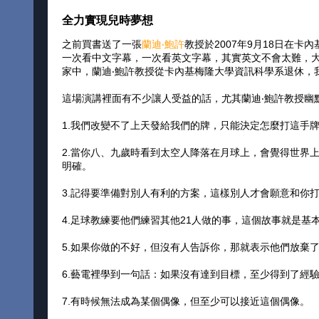
全力實現兒時夢想
之前買書送了一張
蘭迪‧鮑許
教授於2007年9月18日在
一次看中文字幕，一次看英文字幕，其實英文不會太難，大學生
家中，蘭迪‧鮑許教授從卡內基梅隆大學資訊科學系退休，
這場演講裡面有不少讓人受益的話，尤其蘭迪‧鮑許教授幽
1.我們改變不了上天發給我們的牌，只能決定怎麼打這手
2.當你八、九歲時看到太空人降落在月球上，會覺得世界
明確。
3.記得要準備對別人有利的方案，這樣別人才會願意和你
4.足球教練要他們練習其他21人做的事，這個故事就是基
5.如果你做的不好，但沒有人告訴你，那就表示他們放棄
6.藝電裡學到一句話：如果沒有達到目標，至少得到了經
7.有時候無法成為某個偶像，但至少可以接近這個偶像。