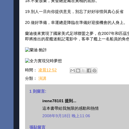
18.不要放棄，黃金總是藏在糞桶的底部。
19.別人一旦向你提供意見，別忘了好好珍惜與真心反省
20.做好準備，幸運總是降臨在準備好迎接機會的人身上。
蘭迪後來實現了國家美式足球聯盟之夢，在2007年和匹茲
即將推出的星艦迷航記電影中，客串了艦上一名船員的角
時間：
凌晨12:52
分類：
演講
1 則留言:
irene78101 提到...
這本書帶給我無限的感動和熱情
2008年9月18日 晚上11:06
張貼留言