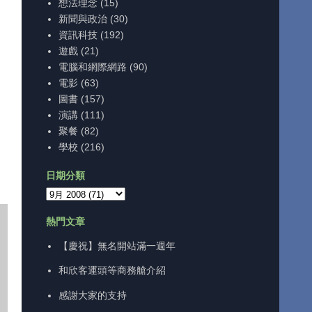
想法理念
(15)
新聞與政治
(30)
資訊科技
(192)
遊戲
(21)
電腦和網際網路
(90)
電影
(63)
圖書
(157)
演講
(111)
聚餐
(82)
學校
(216)
日期分類
熱門文章
【慶祝】無名開站滿一週年
和欣客運頭等商務艙介紹
感謝大家的支持