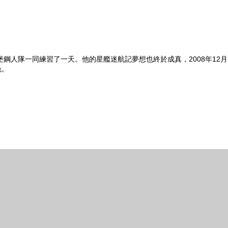
堡鋼人隊一同練習了一天。他的星艦迷航記夢想也終於成真，2008年12月
色。