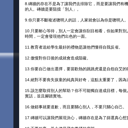
8.磚牆的存在不是為了讓我們去排除它，而是要讓我們有
的人。磚牆是要阻擋「別人」。
9.你只要不斷複述聰明人的話，人家就會以為你是聰明人
10.只要耐心等待，別人一定會讓你刮目相看，你如果對
時間，一定會發現他們出色的一面。
11.教育者送給學生最好的禮物是讓他們懂得自我反省。
12.傲慢對你日後的成就會造成阻礙。
13.你要自己做出選擇，要當歡熱的跳跳虎還是自怨自艾的
14.絕對不要喪失孩童的純真與好奇，這點太重要了，因
15.該怎麼取得別人的幫助？你不可能獨自達成目標，每
實話，並且腳踏實地。
16.做錯事就要道歉，而且要關心別人，不要只關心自己。
17.磚牆可以讓我們展現決心，磚牆存在是為了篩選真心