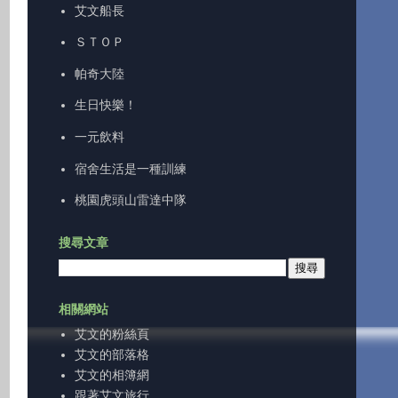
艾文船長
ＳＴＯＰ
帕奇大陸
生日快樂！
一元飲料
宿舍生活是一種訓練
桃園虎頭山雷達中隊
搜尋文章
相關網站
艾文的粉絲頁
艾文的部落格
艾文的相簿網
跟著艾文旅行