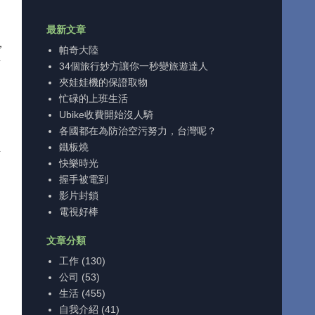
最新文章
，
帕奇大陸
亞
34個旅行妙方讓你一秒變旅遊達人
夾娃娃機的保證取物
忙碌的上班生活
Ubike收費開始沒人騎
各國都在為防治空污努力，台灣呢？
鐵板燒
要
快樂時光
握手被電到
影片封鎖
電視好棒
文章分類
工作
(130)
公司
(53)
生活
(455)
自我介紹
(41)