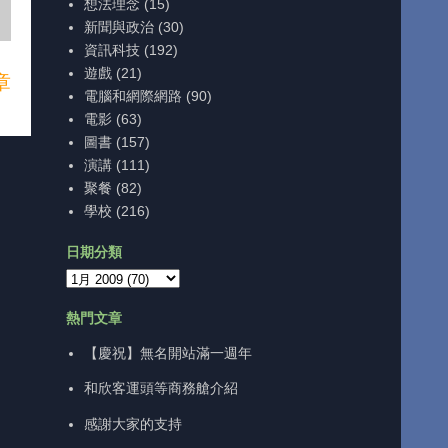
想法理念
(15)
新聞與政治
(30)
資訊科技
(192)
遊戲
(21)
章
電腦和網際網路
(90)
電影
(63)
圖書
(157)
演講
(111)
聚餐
(82)
學校
(216)
日期分類
熱門文章
【慶祝】無名開站滿一週年
和欣客運頭等商務艙介紹
感謝大家的支持