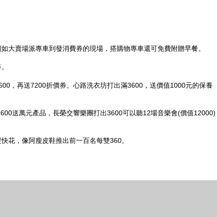
例如大賣場派專車到發消費券的現場，搭購物專車還可免費附贈早餐。
等。
0，再送7200折價券。心路洗衣坊打出滿3600，送價值1000元的保養
00送萬元產品，長榮交響樂團打出3600可以聽12場音樂會(價值12000)
快花，像阿瘦皮鞋推出前一百名每雙360。