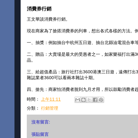
消費券行銷
王文華談消費券行銷。
現在商家為了搶搭消費券的列車，想出各式各樣的方法。
一、抽獎：例如抽台中杭州五日遊、抽台北縣油電混合車
二、贈品：大賣場是最大的受惠者之一，如家樂福打出滿360
品。
三、給超值產品：旅行社打出3600港澳三日遊，遠傳打出36
雜誌業者3600可以看兩本雜誌十期。
四、搶先：商家怕消費者脫到九月才用，所以鼓勵消費者趕
時間：
上午11:11
分類：
行銷管理
沒有留言:
張貼留言