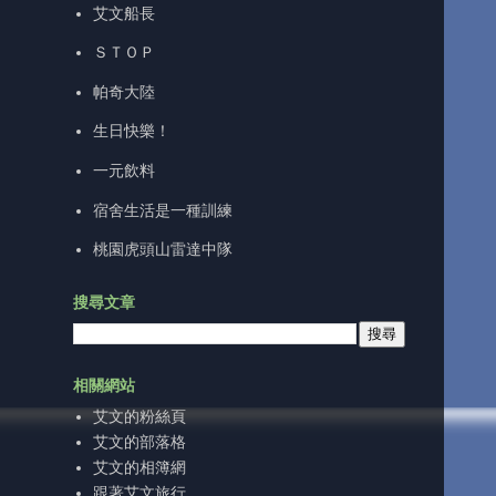
艾文船長
ＳＴＯＰ
帕奇大陸
生日快樂！
一元飲料
宿舍生活是一種訓練
桃園虎頭山雷達中隊
搜尋文章
相關網站
艾文的粉絲頁
艾文的部落格
艾文的相簿網
跟著艾文旅行