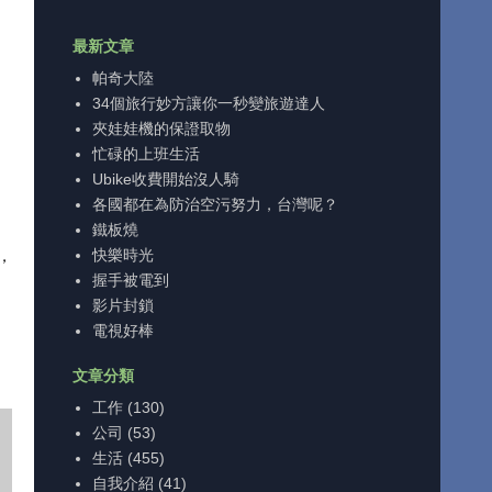
最新文章
帕奇大陸
34個旅行妙方讓你一秒變旅遊達人
夾娃娃機的保證取物
忙碌的上班生活
Ubike收費開始沒人騎
各國都在為防治空污努力，台灣呢？
鐵板燒
快樂時光
，
握手被電到
影片封鎖
電視好棒
文章分類
工作
(130)
公司
(53)
生活
(455)
自我介紹
(41)