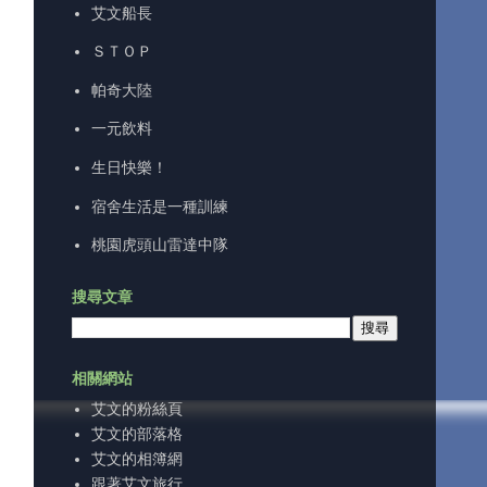
艾文船長
ＳＴＯＰ
帕奇大陸
一元飲料
生日快樂！
宿舍生活是一種訓練
桃園虎頭山雷達中隊
搜尋文章
相關網站
艾文的粉絲頁
艾文的部落格
艾文的相簿網
跟著艾文旅行