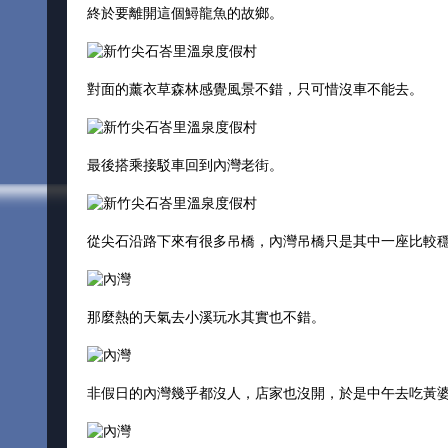
終於要離開這個鱘龍魚的故鄉。
對面的薰衣草森林感覺風景不錯，只可惜沒車不能去。
最後搭乘接駁車回到內灣老街。
從尖石沿路下來有很多吊橋，內灣吊橋只是其中一座比較
那麼熱的天氣去小溪玩水其實也不錯。
非假日的內灣幾乎都沒人，店家也沒開，於是中午去吃黃