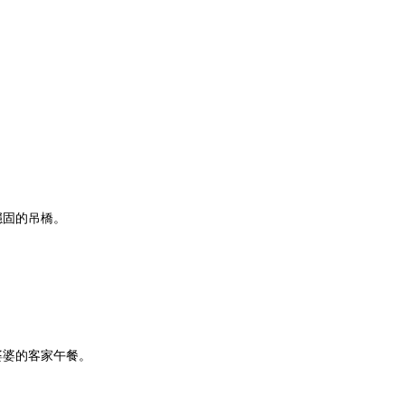
穩固的吊橋。
婆婆的客家午餐。