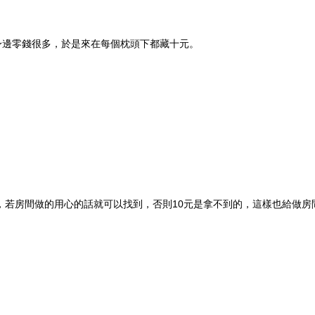
身邊零錢很多，於是來在每個枕頭下都藏十元。
元，若房間做的用心的話就可以找到，否則10元是拿不到的，這樣也給做房