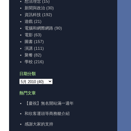
想法理念
(15)
新聞與政治
(30)
資訊科技
(192)
遊戲
(21)
電腦和網際網路
(90)
電影
(63)
圖書
(157)
演講
(111)
聚餐
(82)
學校
(216)
日期分類
熱門文章
【慶祝】無名開站滿一週年
和欣客運頭等商務艙介紹
感謝大家的支持