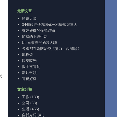
最新文章
帕奇大陸
34個旅行妙方讓你一秒變旅遊達人
夾娃娃機的保證取物
忙碌的上班生活
Ubike收費開始沒人騎
各國都在為防治空污努力，台灣呢？
鐵板燒
快樂時光
握手被電到
影片封鎖
間
電視好棒
文章分類
工作
(130)
公司
(53)
生活
(455)
自我介紹
(41)