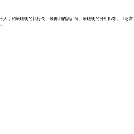
明的十人，如最聰明的執行長、最聰明的設計師、最聰明的分析師等。《財富
限。