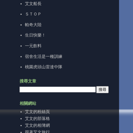
艾文船長
ＳＴＯＰ
帕奇大陸
生日快樂！
一元飲料
宿舍生活是一種訓練
桃園虎頭山雷達中隊
搜尋文章
相關網站
艾文的粉絲頁
艾文的部落格
艾文的相簿網
跟著艾文旅行