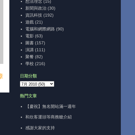
想法理念
(15)
新聞與政治
(30)
資訊科技
(192)
遊戲
(21)
電腦和網際網路
(90)
電影
(63)
圖書
(157)
演講
(111)
聚餐
(82)
學校
(216)
章
日期分類
熱門文章
【慶祝】無名開站滿一週年
和欣客運頭等商務艙介紹
感謝大家的支持