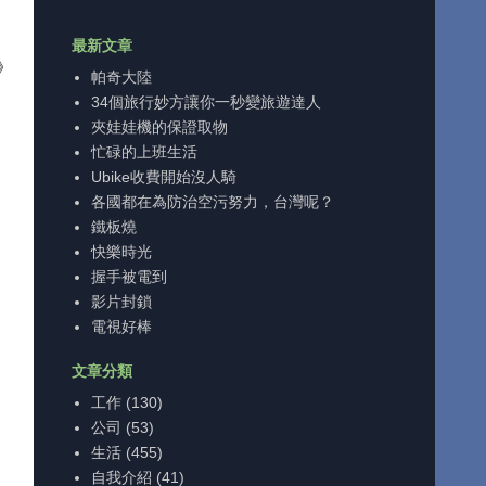
最新文章
》
帕奇大陸
34個旅行妙方讓你一秒變旅遊達人
夾娃娃機的保證取物
忙碌的上班生活
Ubike收費開始沒人騎
各國都在為防治空污努力，台灣呢？
鐵板燒
快樂時光
握手被電到
影片封鎖
電視好棒
文章分類
工作
(130)
公司
(53)
生活
(455)
自我介紹
(41)