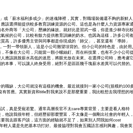
或小」或「薪水福利多或少」的迷魂陣裡，其實，對職場裝備還不夠的新鮮人
，應該選擇能提供較多教育訓練資源的公司。這也是為什麼人力資源專家
知名外商等「大公司」歷練的緣故。就好比是習武一樣，你是進少林寺比
成氣候的公司，比較有餘力提供教育訓練的奶水。也因為這樣，許多公司
素質高，許多優秀主管與同事都是你現成的「師父」，甚至還有「導師」
姐等制度，一對一帶領新人，這是小公司難望項背的。但小公司的特色是，由於用
通，不像在大公司，只能當一顆小螺絲釘。而在科技業，也有不少小公司
輕人應該跳脫薪水高低的迷思，將眼光放在未來。在選擇公司時，應考慮
到的本事，可以讓人終身受用，絕對不是區區幾千塊薪水差異可以代替的
的職缺，大公司就沒有這樣的機會。最近就接到一家小公司(規模約100
有答應。其實新資和title對我來說不是那麼重要，我比較想去我理想的
試，真是受寵若驚。通常高層長官不太care專業背景，主要是看人格特
後，他說我很年輕，但經歷卻那麼豐富，不太像是一個剛出社會的年輕人
要我去跟客戶談，這方面的經驗就不足了，如果別人問我如何cost
能當plus，年輕人還是先把基本功打好。最後協理對我會五國語言感到興趣，我會英