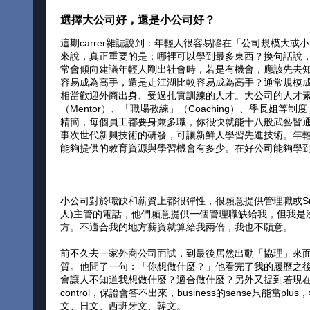
選擇大公司好，還是小公司好？
這期carrer雜誌說到：年輕人很容易陷在「公司規模大
來說，真正重要的是：哪裡可以學到最多東西？換句話說
常會傾向建議年輕人剛出社會時，若是有機會，應該先去
容易成為高手，還是走江湖比較容易成為高手？通常規模
相當歡迎外商出身、受過扎實訓練的人才。大公司的人才
（Mentor）、「職場教練」（Coaching）、學長
精簡，每個員工都要身兼多職，你很快就能十八般武藝皆
事次世代新興技術的研發，可讓新鮮人學習先進技術。年
能夠提供的教育資源與學習機會有多少。在好公司能夠學
小公司對於職缺和薪資上都很彈性，很願意提供管理職或Sr
人)主管的電話，他們願意提供一個管理職缺給我，但我是沒
方。不適合我的地方薪資就算給我兩倍，我也不願意。
前不久去一家外商公司面試，到最後居然出動「協理」來面
質。他問了一句：「你想做什麼？」他看完了我的履歷之
會讓人不知道我想做什麼？適合做什麼？另外又提到若現在
control，保證會答不出來，business的sense只
文、日文、西班牙文、韓文。