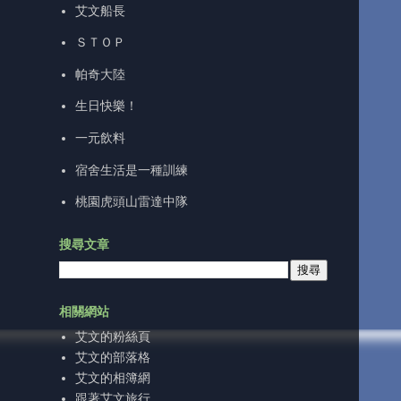
艾文船長
ＳＴＯＰ
帕奇大陸
生日快樂！
一元飲料
宿舍生活是一種訓練
桃園虎頭山雷達中隊
搜尋文章
相關網站
艾文的粉絲頁
艾文的部落格
艾文的相簿網
跟著艾文旅行