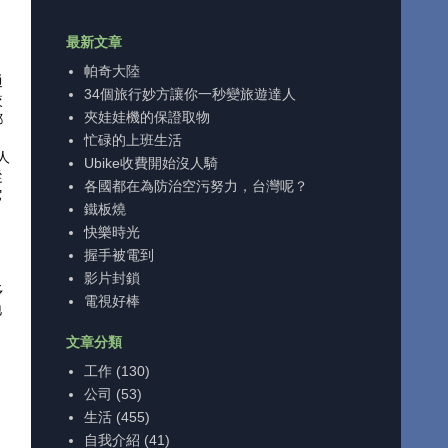
最新文章
帕奇大陸
通
34個旅行妙方讓你一秒變旅遊達人
較
夾娃娃機的保證取物
都
忙碌的上班生活
人
Ubike收費開始沒人騎
從
各國都在為防治空污努力，台灣呢？
它
鐵板燒
。
快樂時光
握手被電到
影片封鎖
多
電視好棒
地
文章分類
工作
(130)
，
公司
(53)
生活
(455)
自我介紹
(41)