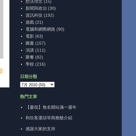
想法理念
(15)
新聞與政治
(30)
資訊科技
(192)
遊戲
(21)
電腦和網際網路
(90)
電影
(63)
圖書
(157)
演講
(111)
聚餐
(82)
學校
(216)
章
日期分類
熱門文章
【慶祝】無名開站滿一週年
和欣客運頭等商務艙介紹
感謝大家的支持