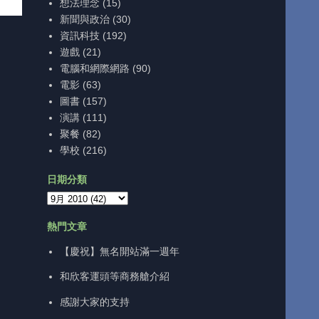
想法理念
(15)
新聞與政治
(30)
資訊科技
(192)
遊戲
(21)
電腦和網際網路
(90)
電影
(63)
圖書
(157)
演講
(111)
聚餐
(82)
學校
(216)
日期分類
熱門文章
【慶祝】無名開站滿一週年
和欣客運頭等商務艙介紹
感謝大家的支持