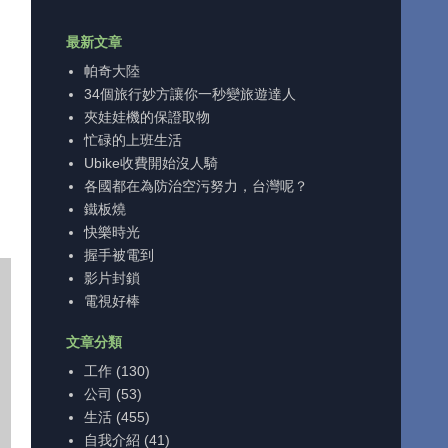
最新文章
帕奇大陸
34個旅行妙方讓你一秒變旅遊達人
夾娃娃機的保證取物
忙碌的上班生活
Ubike收費開始沒人騎
各國都在為防治空污努力，台灣呢？
鐵板燒
快樂時光
握手被電到
影片封鎖
電視好棒
文章分類
工作
(130)
公司
(53)
生活
(455)
自我介紹
(41)