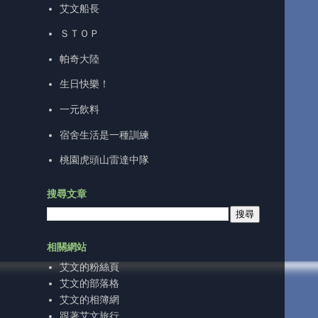
艾文船長
ＳＴＯＰ
帕奇大陸
生日快樂！
一元飲料
宿舍生活是一種訓練
桃園虎頭山雷達中隊
搜尋文章
相關網站
艾文的粉絲頁
艾文的部落格
艾文的相簿網
跟著艾文旅行