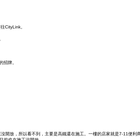
tyLink。
。
大的招牌。
沒開放，所以看不到，主要是高鐵還在施工。一樓的店家就是7-11便利
A棟目前也在施工沒開放。