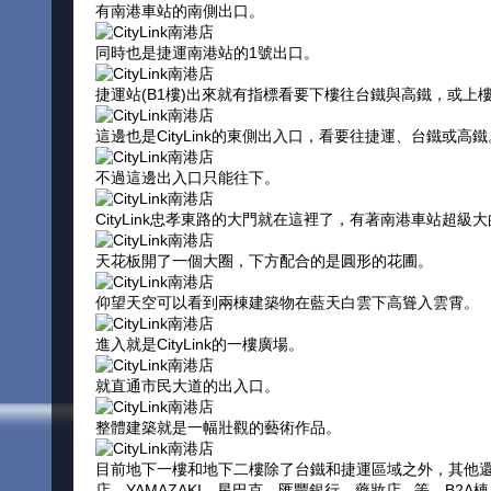
有南港車站的南側出口。
同時也是捷運南港站的1號出口。
捷運站(B1樓)出來就有指標看要下樓往台鐵與高鐵，或上樓往Ci
這邊也是CityLink的東側出入口，看要往捷運、台鐵或高鐵
不過這邊出入口只能往下。
CityLink忠孝東路的大門就在這裡了，有著南港車站超級
天花板開了一個大圈，下方配合的是圓形的花圃。
仰望天空可以看到兩棟建築物在藍天白雲下高聳入雲霄。
進入就是CityLink的一樓廣場。
就直通市民大道的出入口。
整體建築就是一幅壯觀的藝術作品。
目前地下一樓和地下二樓除了台鐵和捷運區域之外，其他還
店、YAMAZAKI、星巴克、匯豐銀行、藥妝店...等。B2