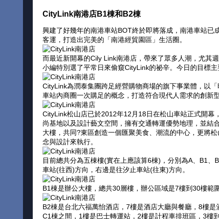
CityLink南港店B1棟和B2棟
興建了好幾年的南港車站BOT終於即將落成，南港車站已
客運，打造出完美的「南港經貿園區」生活圈。
而最近新開幕的Cily Link南港店，帶來了眾多人潮，尤其
小編特別選了平常日來偷窺CityLink的祕辛。今日的目標主
CityLink為潤泰集團跨足經營購物商場的旗下事業體，
車站內商圈一次購足的概念，打造符合現代人需求的創新
CityLink松山店已於2012年12月18日在松山車站正
尚基地以及設計藝文空間，擁有交通轉運優勢地理，並結合了國
大樓，共同?東區創造一個匯聚美食、潮流的中心，更將松山
念與設計來執行。
目前總共分為五棟樓(實在上應該算6棟)，分別為A、B1、B
車站(往西)方向，右邊是往汐止車站(往東)方向。
B1棟是辦公大樓，總共30層樓，辦公區域是7樓到30樓範
B2棟是台北六福萬怡酒店，7樓是酒店大廳與餐廳，8樓是
C1棟之間，1樓是巴士轉運站，2樓是計程車排班區，3樓