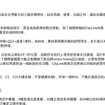
成為全台灣最大的三鐵共構車站，結合高鐵、捷運，台鐵之外，還結合國
週末夜晚或假日，更是成為新興的觀光景點。為了揭開神秘的CityLink內幕
要是B1棟和B2棟。
以「時髦+設計+速度+便利」為特色，秉持著商圈共榮的經營理念，並引進日
型態商場。
式開幕，位於松山車站1F~3F位置，規劃符合現代人需求的美食生活廣場、流行
際級國賓大飯店集團旗下新品牌amba hotels設計旅館、企業智慧辦
車站周邊形成一個嶄新的生活圈。CityLink南港店也將會以同樣的經營
2、C1、C2(大樓名稱，不是樓層名稱)，外加一個B2A。下圖左邊是往松
圍。
酒店中餐廳，9樓是酒店宴會廳，10樓之後是客房樓層。B2A棟位於B2棟
到7樓是立體停車場。