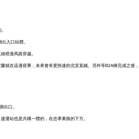
的。
側出入口站體。
紅綠燈過馬路穿越。
蘭就在這邊搭乘，未來會有更快速的北宜直鐵。另外等B2A棟完成之後
側出口。
。捷運站也是共構一體的，在忠孝東路的下方。