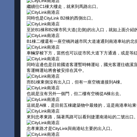
繼續往C1棟大樓走，就來到馬路出口。
同時也是CityLink B2棟的西側出口。
至於B1棟和B2棟市民大道(北側)的出入口，就如上面介紹
B1棟二樓還有一座空橋跨越市民大道連通到南港車站的北
車輛穿梭下方，當然也可以從市民大道下方通過，或是等
同時這邊也是目前國道客運暫時轉運站，國光客運往礁溪宜
客運轉運站將會被安排在其中。
而B1棟東側沒有出入口，但有一座空橋連接到A棟。
也就是沒有另外一個門，但二樓有空橋從A棟出去。
這就是A棟，是目前五棟建築物中最矮的，這是南港車站東
來到忠孝東路，隔著馬路可以看到捷運南港站的二號出口
忠孝東路才是CityLink與南港站主要的出入口。