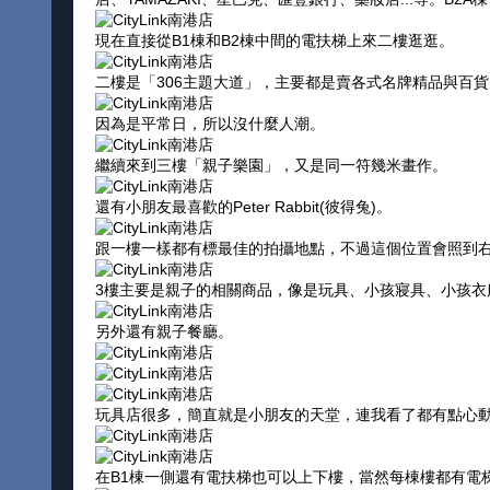
現在直接從B1棟和B2棟中間的電扶梯上來二樓逛逛。
二樓是「306主題大道」，主要都是賣各式名牌精品與百貨
因為是平常日，所以沒什麼人潮。
繼續來到三樓「親子樂園」，又是同一符幾米畫作。
還有小朋友最喜歡的Peter Rabbit(彼得兔)。
跟一樓一樣都有標最佳的拍攝地點，不過這個位置會照到
3樓主要是親子的相關商品，像是玩具、小孩寢具、小孩衣
另外還有親子餐廳。
玩具店很多，簡直就是小朋友的天堂，連我看了都有點心
在B1棟一側還有電扶梯也可以上下樓，當然每棟樓都有電