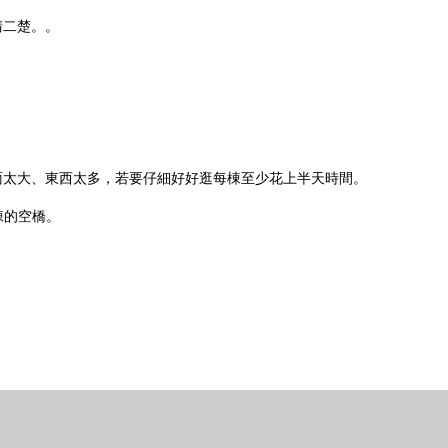
清二楚。。
面太大、東西太多，若要仔細好好逛每棟至少花上半天時間。
棟的空橋。