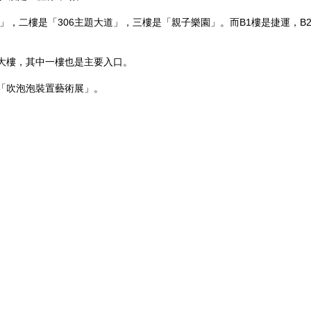
品味」，二樓是「306主題大道」，三樓是「親子樂園」。而B1樓是捷運，B
棟大樓，其中一樓也是主要入口。
的「吹泡泡裝置藝術展」。