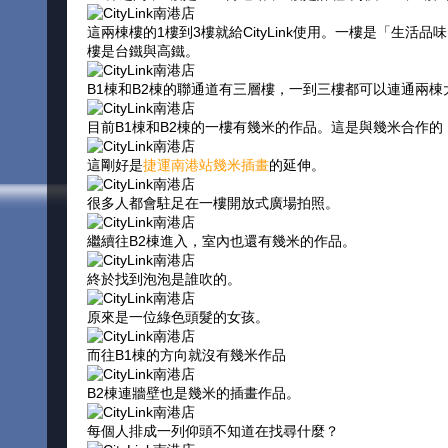
這兩棟樓的1樓到3樓就給CityLink使用。一樓是「生活
樓是台鐵與高鐵。
B1棟和B2棟的聯通道有三層樓，一到三樓都可以連通兩
目前B1棟和B2棟的一樓有幾米的作品。這是與幾米合作
這剛好是
捷運南港站幾米插畫
的延伸。
很多人都會駐足在一樓開放式廣場拍照。
繼續往B2棟進入，室內也還有幾米的作品。
終於找到泡泡是誰吹的。
原來是一位綠色頭髮的女孩。
而往B1棟的方向就沒有幾米作品
B2棟連牆壁也是幾米的插畫作品。
每個人排成一列仰頭不知道在找尋什麼？