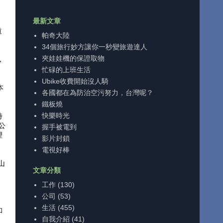
最新文章
道
帕奇大陸
34個旅行妙方讓你一秒變旅遊達人
夾娃娃機的保證取物
，
忙碌的上班生活
Ubike收費開始沒人騎
本
各國都在為防治空污努力，台灣呢？
鐵板燒
快樂時光
時
公
握手被電到
理
影片封鎖
電視好棒
山
文章分類
工作
(130)
公司
(53)
生活
(455)
和
自我介紹
(41)