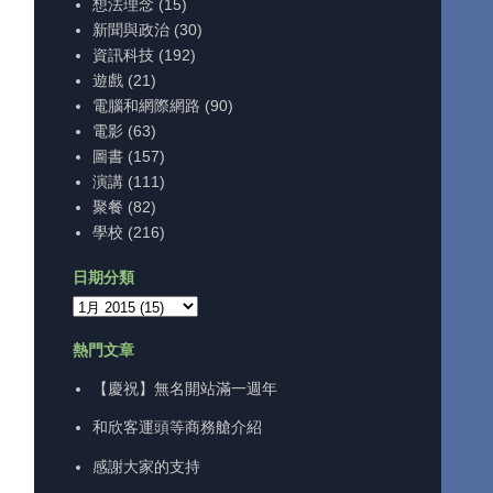
想法理念
(15)
新聞與政治
(30)
資訊科技
(192)
遊戲
(21)
電腦和網際網路
(90)
電影
(63)
圖書
(157)
演講
(111)
聚餐
(82)
學校
(216)
，
日期分類
熱門文章
【慶祝】無名開站滿一週年
和欣客運頭等商務艙介紹
感謝大家的支持