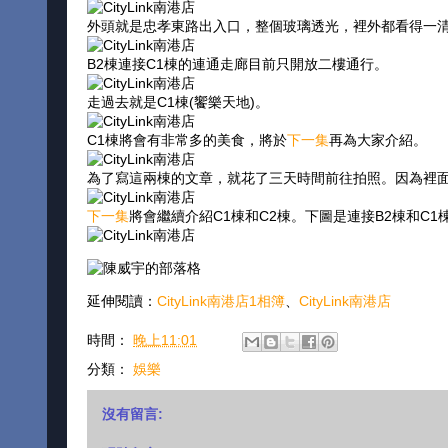
外頭就是忠孝東路出入口，整個玻璃透光，裡外都看得一
B2棟連接C1棟的連通走廊目前只開放二樓通行。
走過去就是C1棟(饗樂天地)。
C1棟將會有非常多的美食，將於
下一集
再為大家介紹。
為了寫這兩棟的文章，就花了三天時間前往拍照。因為裡
下一集
將會繼續介紹C1棟和C2棟。下圖是連接B2棟和C1
延伸閱讀：
CityLink南港店1相簿
、
CityLink南港店
時間：
晚上11:01
分類：
娛樂
沒有留言: