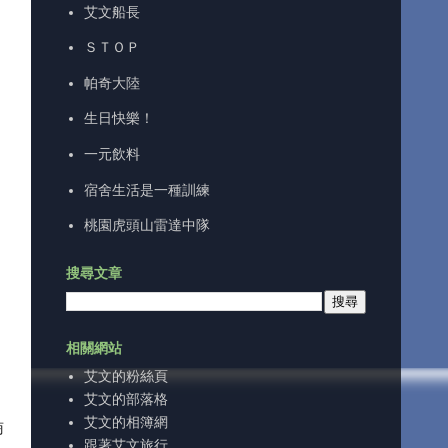
艾文船長
ＳＴＯＰ
帕奇大陸
生日快樂！
一元飲料
宿舍生活是一種訓練
桃園虎頭山雷達中隊
搜尋文章
相關網站
艾文的粉絲頁
艾文的部落格
艾文的相簿網
商
跟著艾文旅行