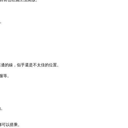
。
右邊的線，似乎還是不太佳的位置。
服等。
動。
梯可以搭乘。