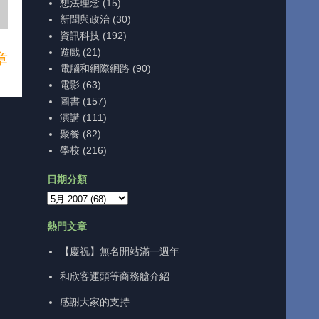
想法理念
(15)
新聞與政治
(30)
資訊科技
(192)
遊戲
(21)
章
電腦和網際網路
(90)
電影
(63)
圖書
(157)
演講
(111)
聚餐
(82)
學校
(216)
日期分類
熱門文章
【慶祝】無名開站滿一週年
和欣客運頭等商務艙介紹
感謝大家的支持