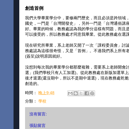
創造首例
我們大學畢業學分中，要修兩門歷史，而且必須是跨領域
國史，一門是「台灣開發史」，另外一門是「台灣通俗講座
好。畢業的時候，教務處認為我的學分這樣有問題，而且
可以接受的，所以教務處才同意我畢業。從此教務處在選
現在研究所畢業，系上老師又開了一次「課程委員會」討
務處認為這樣很奇怪，又是「首例」。不過我們系上所有
(簽呈)說明原因就好。
沒想到每次我的畢業學分都那麼複雜，需要系上老師開會
選」(我們學校只有人工加選)。從此教務處在新版加選單
後才退選(還沒期中，所以不是期中退選)，現在教務處乾
創造的。
時間：
晚上9:48
分類：
學校
沒有留言:
張貼留言