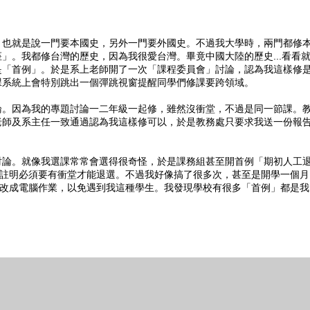
，也就是說一門要本國史，另外一門要外國史。不過我大學時，兩門都修
」。我都修台灣的歷史，因為我很愛台灣。畢竟中國大陸的歷史...看看
是「首例」。於是系上老師開了一次「課程委員會」討論，認為我這樣修
課系統上會特別跳出一個彈跳視窗提醒同學們修課要跨領域。
論。因為我的專題討論一二年級一起修，雖然沒衝堂，不過是同一節課。
老師及系主任一致通過認為我這樣修可以，於是教務處只要求我送一份報
討論。就像我選課常常會選得很奇怪，於是課務組甚至開首例「期初人工
上註明必須要有衝堂才能退選。不過我好像搞了很多次，甚至是開學一個月
脆改成電腦作業，以免遇到我這種學生。我發現學校有很多「首例」都是我