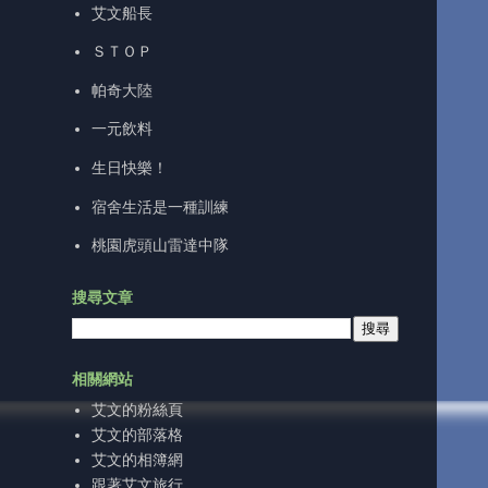
艾文船長
ＳＴＯＰ
帕奇大陸
一元飲料
生日快樂！
宿舍生活是一種訓練
桃園虎頭山雷達中隊
搜尋文章
相關網站
艾文的粉絲頁
艾文的部落格
艾文的相簿網
跟著艾文旅行