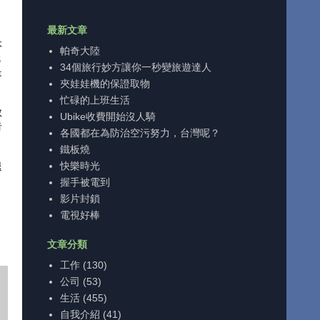
最新文章
本
帕奇大陸
就
34個旅行妙方讓你一秒變旅遊達人
是
夾娃娃機的保證取物
忙碌的上班生活
教
Ubike收費開始沒人騎
告
各國都在為防治空污努力，台灣呢？
鐵板燒
快樂時光
退
握手被電到
影片封鎖
電視好棒
文章分類
工作
(130)
公司
(53)
生活
(455)
自我介紹
(41)