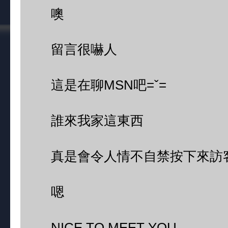
噢
留言很嚇人
這是在聊MSN吧=ˇ=
誰來我家這東西
真是會令人情不自禁按下來訪
嗯
NICE TO MEET YOU