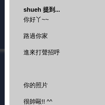
shueh 提到...
你好丫~~
路過你家
進來打聲招呼
你的照片
很帥毆!! ^^