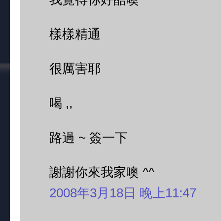
樣樣精通
很厲害耶
喝 ,,
路過 ~ 簽一下
謝謝你來我家噢 ^^
2008年3月18日 晚上11:47