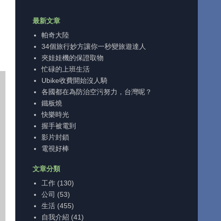
最新文章
帕奇大陸
34個旅行妙方讓你一秒變旅遊達人
夾娃娃機的保證取物
忙碌的上班生活
Ubike收費開始沒人騎
各國都在為防治空污努力，台灣呢？
鐵板燒
快樂時光
握手被電到
影片封鎖
電視好棒
文章分類
工作
(130)
公司
(53)
生活
(455)
自我介紹
(41)