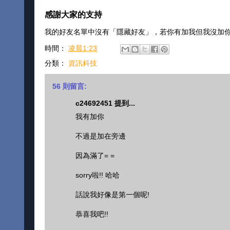
感謝大家的支持
我的好友名單中沒有「隱藏好友」，若你有加我但我沒加
時間：
凌晨1:23
分類：
資訊科技
56 則留言:
c24692451 提到...
我有加你
不過是加在旁邊
因為滿了= =
sorry啦!! 哈哈
話說我好像是第一個呢!
恭喜我吧!!