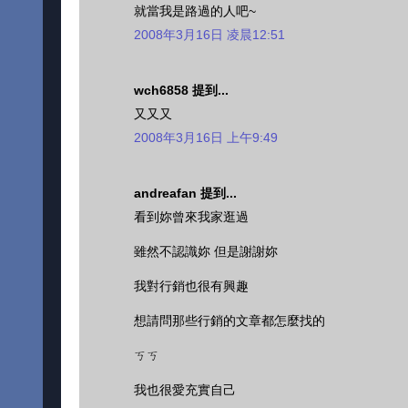
就當我是路過的人吧~
2008年3月16日 凌晨12:51
wch6858 提到...
又又又
2008年3月16日 上午9:49
andreafan 提到...
看到妳曾來我家逛過
雖然不認識妳 但是謝謝妳
我對行銷也很有興趣
想請問那些行銷的文章都怎麼找的
ㄎㄎ
我也很愛充實自己