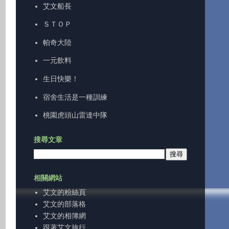
艾文船長
ＳＴＯＰ
帕奇大陸
一元飲料
生日快樂！
宿舍生活是一種訓練
桃園虎頭山雷達中隊
搜尋文章
相關網站
艾文的粉絲頁
艾文的部落格
艾文的相簿網
跟著艾文旅行