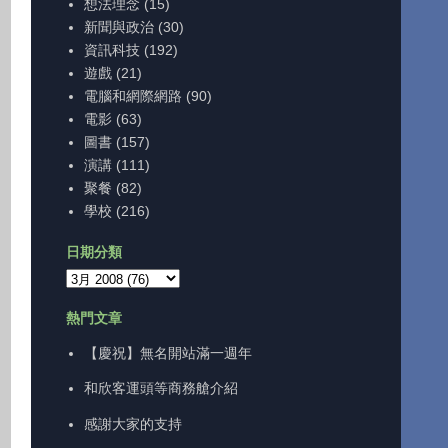
想法理念
(15)
新聞與政治
(30)
資訊科技
(192)
遊戲
(21)
電腦和網際網路
(90)
電影
(63)
圖書
(157)
演講
(111)
聚餐
(82)
學校
(216)
日期分類
熱門文章
【慶祝】無名開站滿一週年
和欣客運頭等商務艙介紹
感謝大家的支持