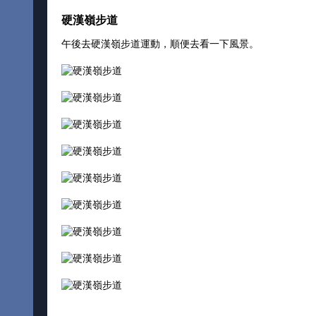
硬漢嶺步道
午後去硬漢嶺步道運動，順便去看一下風景。