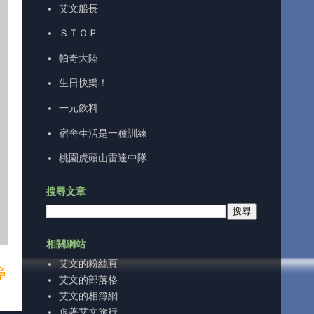
艾文船長
ＳＴＯＰ
帕奇大陸
生日快樂！
一元飲料
宿舍生活是一種訓練
桃園虎頭山雷達中隊
搜尋文章
相關網站
艾文的粉絲頁
章
艾文的部落格
艾文的相簿網
跟著艾文旅行