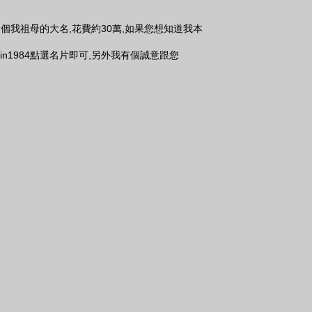
個我祖母的大名,花費約30萬,如果您想知道我本
m/jylin1984點選名片即可,另外我有個誠意跟您