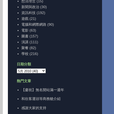
想法理念
(15)
新聞與政治
(30)
資訊科技
(192)
遊戲
(21)
電腦和網際網路
(90)
電影
(63)
圖書
(157)
演講
(111)
聚餐
(82)
學校
(216)
日期分類
熱門文章
【慶祝】無名開站滿一週年
和欣客運頭等商務艙介紹
感謝大家的支持