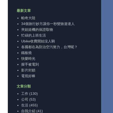
最新文章
帕奇大陸
34個旅行妙方讓你一秒變旅遊達人
夾娃娃機的保證取物
忙碌的上班生活
Ubike收費開始沒人騎
各國都在為防治空污努力，台灣呢？
鐵板燒
快樂時光
握手被電到
影片封鎖
電視好棒
文章分類
工作
(130)
公司
(53)
生活
(455)
自我介紹
(41)