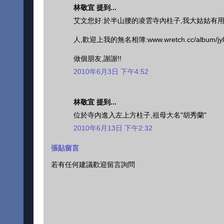
林敬宜 提到...
艾文您好:於半山腰的凌雲寺內柱子,我大姑姑有用
人,歡迎上我的無名相簿:www.wretch.cc/albu
做個朋友,謝謝!!
2010年6月3日 下午4:52
林敬宜 提到...
位於寺內進入左上方柱子,祖母大名"胡秀蘭"
2010年6月13日 下午2:32
張貼留言
若有任何建議歡迎留言詢問