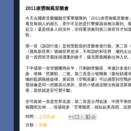
2011凌雲御風音樂會
今天去國家音樂廳聽空軍軍樂隊的「2011凌雲御風音樂
看見每個人的面孔，美中不足的是打擊樂器就無法看到。
起立！還是很多人狀況外，非得要演奏到第三個音符才知
歌。
第一首《詼諧行進》是很受歡迎的音樂會進行曲。第二首
《寶島新世界》號稱世界首演，不和諧的和弦裡，襯托出台
是一首西班牙風味很濃重的曲子，薩克斯風獨奏出神入化，把Alt
下半場第一首管樂團再砍半，只剩銅管樂器，串連許多進
曲，堪稱「芭樂歌」二號。第三首是小號獨奏《曼哈頓週
懶的藍調風格旋律。第四首《空戰英豪》可以感受到空戰
聲就像是同一把樂器出來的，當然小號就沒辦法有薩克斯
尾，當然就是安可聲不斷。
安可曲第一首是世界名謠，第二首是台灣名謠，中西平衡
報國把志伸...」現場很多「空軍聽眾」就站起來高唱，這
時間：
上午8:40
分類：
音樂