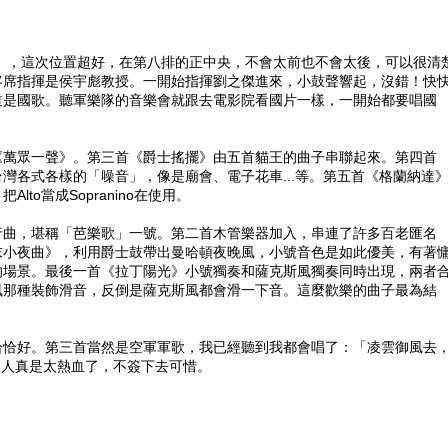
會」，這次位置超好，在第八排的正中央，不會太前也不會太後，可以很清
客席指揮是侯宇彪教授。一開始指揮劉之傑進來，小鼓聲響起，沒錯！快
道是國歌。聽軍樂隊的音樂會就跟去電影院看國片一樣，一開始都要唱國
《萬眾一聲》。第三首《爵士搖擺》由五首貓王的曲子串聯起來。第四首
灣各式各樣的「噪音」，像是廟會、電子花車...等。第五首《格蘭納達
o當成Sopranino在使用。
行曲，堪稱「芭樂歌」一號。第二首木管樂器加入，串連了許多百老匯名
末小夜曲》，利用爵士鼓帶出曼哈頓夜晚風，小號音色是如此優美，有著
的場景。最後一首《拉丁陽光》小號獨奏和薩克斯風獨奏同時出現，兩者
風那種裝飾滑音，反倒是薩克斯風都會滑一下音。這麼歡樂的曲子最為結
恰恰好。第三首當然是空軍軍歌，我已經聽到我都會唱了：「凌雲御風去
群人真是太熱血了，不簽下去可惜。