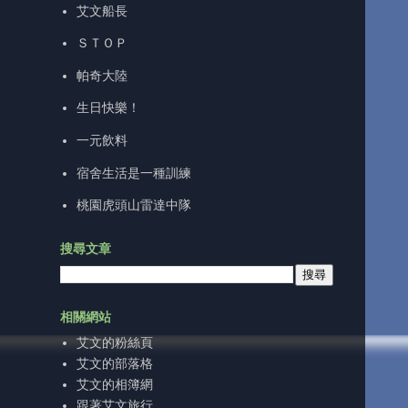
艾文船長
ＳＴＯＰ
帕奇大陸
生日快樂！
一元飲料
宿舍生活是一種訓練
桃園虎頭山雷達中隊
搜尋文章
相關網站
艾文的粉絲頁
艾文的部落格
艾文的相簿網
跟著艾文旅行