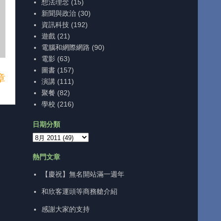
想法理念
(15)
新聞與政治
(30)
資訊科技
(192)
遊戲
(21)
電腦和網際網路
(90)
電影
(63)
圖書
(157)
章
演講
(111)
聚餐
(82)
學校
(216)
日期分類
熱門文章
【慶祝】無名開站滿一週年
和欣客運頭等商務艙介紹
感謝大家的支持