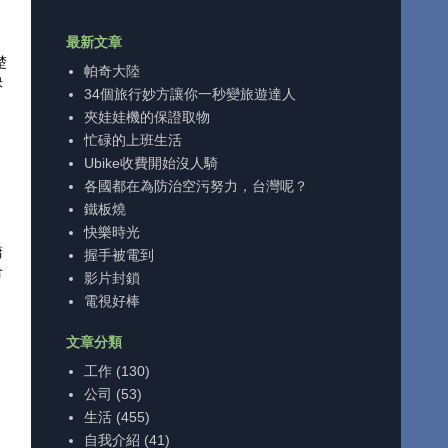
最新文章
楚
帕奇大陸
快
34個旅行妙方讓你一秒變旅遊達人
夾娃娃機的保證取物
忙碌的上班生活
Ubike收費開始沒人騎
》
各國都在為防治空污努力，台灣呢？
鐵板燒
快樂時光
慵
握手被電到
合
影片封鎖
電視好棒
文章分類
，
工作
(130)
公司
(53)
生活
(455)
自我介紹
(41)