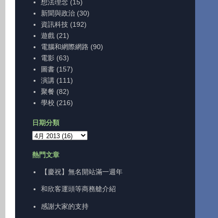
想法理念
(15)
新聞與政治
(30)
資訊科技
(192)
遊戲
(21)
電腦和網際網路
(90)
電影
(63)
圖書
(157)
演講
(111)
聚餐
(82)
學校
(216)
日期分類
熱門文章
【慶祝】無名開站滿一週年
和欣客運頭等商務艙介紹
感謝大家的支持