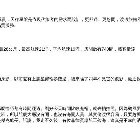
輪家族的新成員，天秤星號是依現代旅客的需求而設計，更舒適、更悠閒，渡假旅館
品質服務。
寬28公尺，最高航速21浬，平均航速19浬，房間數有740間，載客量達
的身影，以前還有上麗星郵輪參觀過，後來隔了四年不見它的蹤影，最近
那麼恰巧都有時間經過。剛好今天時間比較充裕，就去拍拍照。因為颱風
航班，所以航廈大廳沒有開，也沒有海關人員。其實偷渡很容易，只要趁
是傑克船長。話說，我走不久後，有位菲律賓籍船工落海，這真是不幸的