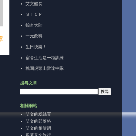
艾文船長
ＳＴＯＰ
帕奇大陸
一元飲料
章
生日快樂！
宿舍生活是一種訓練
桃園虎頭山雷達中隊
搜尋文章
相關網站
艾文的粉絲頁
艾文的部落格
艾文的相簿網
跟著艾文旅行