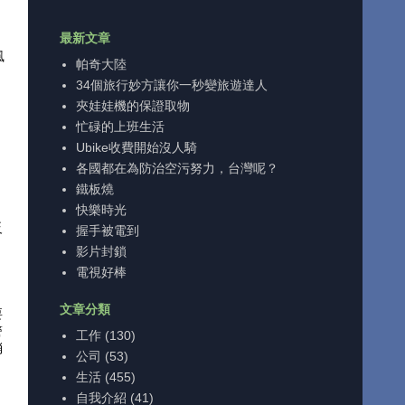
最新文章
風
帕奇大陸
34個旅行妙方讓你一秒變旅遊達人
夾娃娃機的保證取物
忙碌的上班生活
Ubike收費開始沒人騎
各國都在為防治空污努力，台灣呢？
鐵板燒
快樂時光
反
握手被電到
影片封鎖
電視好棒
文章分類
要
警
工作
(130)
消
公司
(53)
生活
(455)
自我介紹
(41)