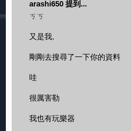
arashi650 提到...
ㄎㄎ
又是我,
剛剛去搜尋了一下你的資料
哇
很厲害勒
我也有玩樂器