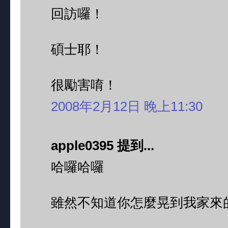
回訪囉！
碩士耶！
很勵害唷！
2008年2月12日 晚上11:30
apple0395 提到...
哈囉哈囉
雖然不知道你怎麼晃到我家來