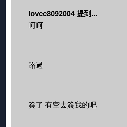
lovee8092004 提到...
呵呵
路過
簽了 有空去簽我的吧