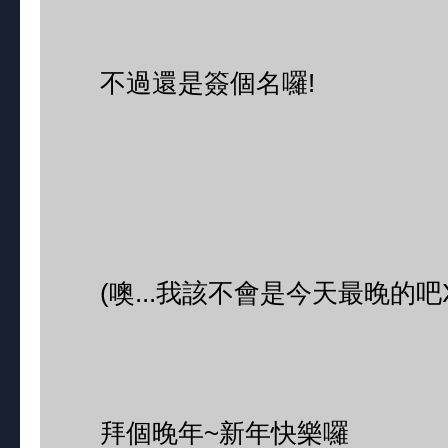
不過還是簽個名囉!
(噢...我該不會是今天最晚的吧X
拜個晚年~新年快樂囉