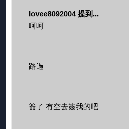
lovee8092004 提到...
呵呵
路過
簽了 有空去簽我的吧