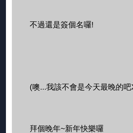
不過還是簽個名囉!
(噢...我該不會是今天最晚的吧X
拜個晚年~新年快樂囉