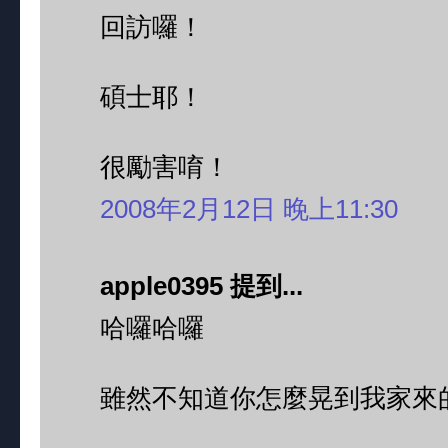
回訪囉！
碩士耶！
很勵害唷！
2008年2月12日 晚上11:30
apple0395 提到...
哈囉哈囉
雖然不知道你怎麼晃到我家來