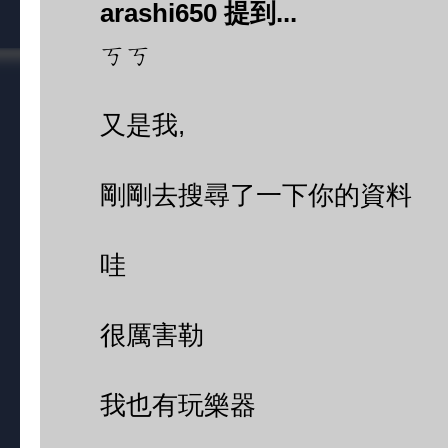
arashi650 提到...
ㄎㄎ
又是我,
剛剛去搜尋了一下你的資料
哇
很厲害勒
我也有玩樂器