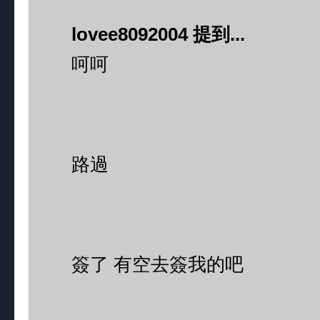
lovee8092004 提到...
呵呵
路過
簽了 有空去簽我的吧