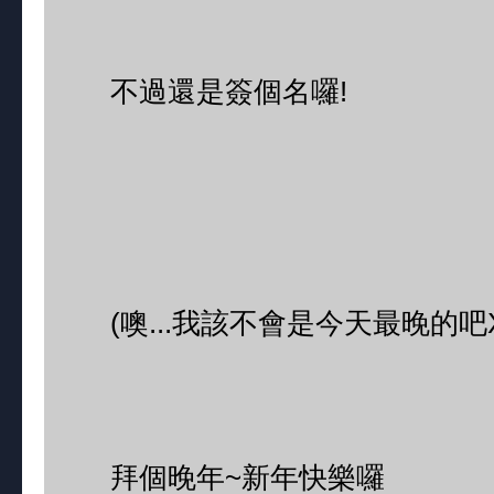
不過還是簽個名囉!
(噢...我該不會是今天最晚的吧X
拜個晚年~新年快樂囉