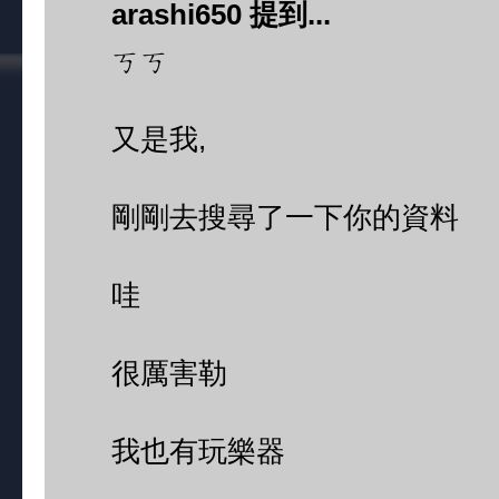
arashi650 提到...
ㄎㄎ
又是我,
剛剛去搜尋了一下你的資料
哇
很厲害勒
我也有玩樂器