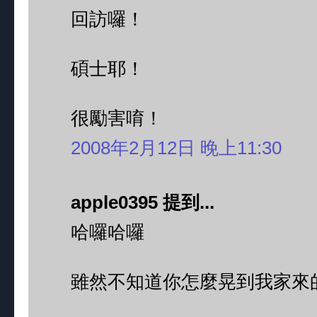
回訪囉！
碩士耶！
很勵害唷！
2008年2月12日 晚上11:30
apple0395 提到...
哈囉哈囉
雖然不知道你怎麼晃到我家來