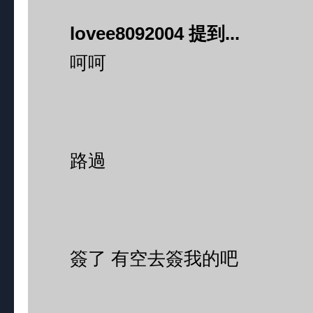
lovee8092004 提到...
呵呵
路過
簽了 有空去簽我的吧