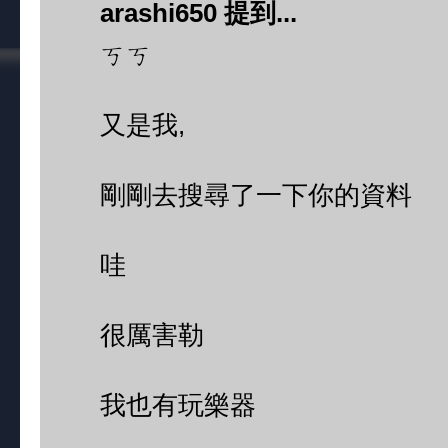
arashi650 提到...
ㄎㄎ
又是我,
剛剛去搜尋了一下你的資料
哇
很厲害勒
我也有玩樂器