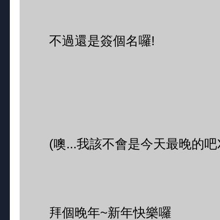
不過還是簽個名囉!
(噢...我該不會是今天最晚的吧X
拜個晚年~新年快樂囉