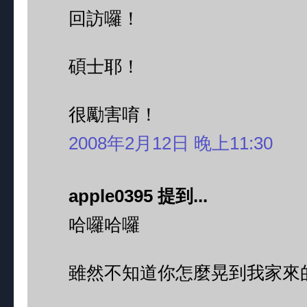
回訪囉！
碩士耶！
很勵害唷！
2008年2月12日 晚上11:30
apple0395 提到...
哈囉哈囉
雖然不知道你怎麼晃到我家來