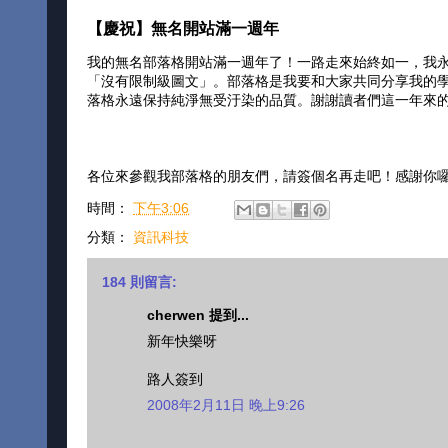
【慶祝】無名開站滿一週年
我的無名部落格開站滿一週年了！一路走來始終如一，我
「沒有限制級圖文」。部落格是我要和大家共同分享我的
落格永遠保持純淨無受汙染的品質。謝謝讀者們這一年來
各位來參觀我部落格的朋友們，請簽個名再走吧！感謝你
時間：
下午3:06
分類：
資訊科技
184 則留言:
cherwen 提到...
新年快樂呀
路人簽到
2008年2月11日 晚上9:26