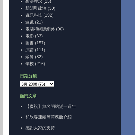
想法理念
(15)
新聞與政治
(30)
資訊科技
(192)
遊戲
(21)
電腦和網際網路
(90)
電影
(63)
圖書
(157)
演講
(111)
聚餐
(82)
學校
(216)
日期分類
熱門文章
【慶祝】無名開站滿一週年
和欣客運頭等商務艙介紹
感謝大家的支持