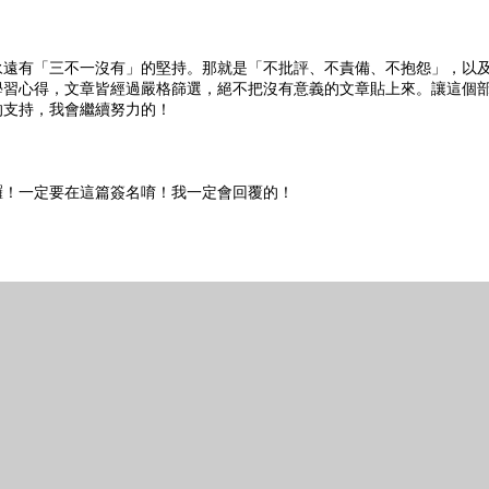
永遠有「三不一沒有」的堅持。那就是「不批評、不責備、不抱怨」，以
學習心得，文章皆經過嚴格篩選，絕不把沒有意義的文章貼上來。讓這個
的支持，我會繼續努力的！
囉！一定要在這篇簽名唷！我一定會回覆的！