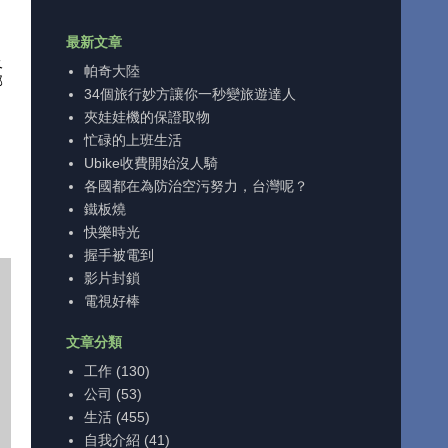
最新文章
及
帕奇大陸
部
34個旅行妙方讓你一秒變旅遊達人
夾娃娃機的保證取物
忙碌的上班生活
Ubike收費開始沒人騎
各國都在為防治空污努力，台灣呢？
鐵板燒
快樂時光
握手被電到
影片封鎖
電視好棒
文章分類
工作
(130)
公司
(53)
生活
(455)
自我介紹
(41)