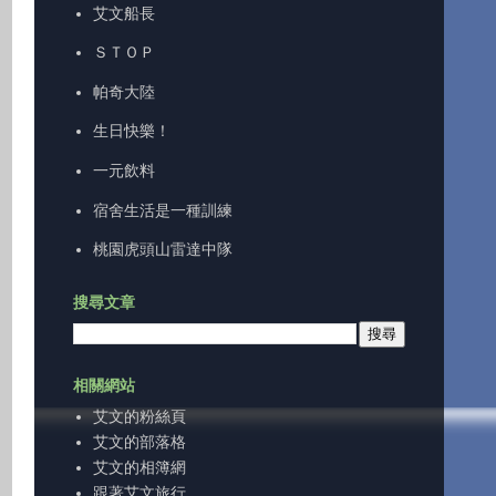
艾文船長
ＳＴＯＰ
帕奇大陸
生日快樂！
一元飲料
宿舍生活是一種訓練
桃園虎頭山雷達中隊
搜尋文章
相關網站
艾文的粉絲頁
艾文的部落格
艾文的相簿網
跟著艾文旅行