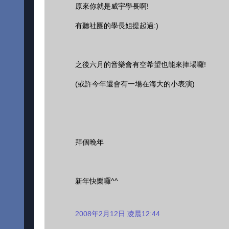
原來你就是威宇學長啊!
有聽社團的學長姐提起過:)
之後六月的音樂會有空希望也能來捧場囉!
(或許今年還會有一場在海大的小表演)
拜個晚年
新年快樂囉^^
2008年2月12日 凌晨12:44